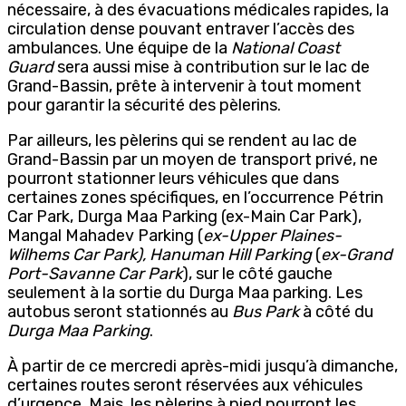
nécessaire, à des évacuations médicales rapides, la
circulation dense pouvant entraver l’accès des
ambulances. Une équipe de la
National Coast
Guard
sera aussi mise à contribution sur le lac de
Grand-Bassin, prête à intervenir à tout moment
pour garantir la sécurité des pèlerins.
Par ailleurs, les pèlerins qui se rendent au lac de
Grand-Bassin par un moyen de transport privé, ne
pourront stationner leurs véhicules que dans
certaines zones spécifiques, en l’occurrence Pétrin
Car Park, Durga Maa Parking (ex-Main Car Park),
Mangal Mahadev Parking (
ex-Upper Plaines-
Wilhems Car Park), Hanuman Hill Parking
(
ex-Grand
Port-Savanne Car Park
), sur le côté gauche
seulement à la sortie du Durga Maa parking. Les
autobus seront stationnés au
Bus Park
à côté du
Durga Maa Parking
.
À partir de ce mercredi après-midi jusqu’à dimanche,
certaines routes seront réservées aux véhicules
d’urgence. Mais, les pèlerins à pied pourront les