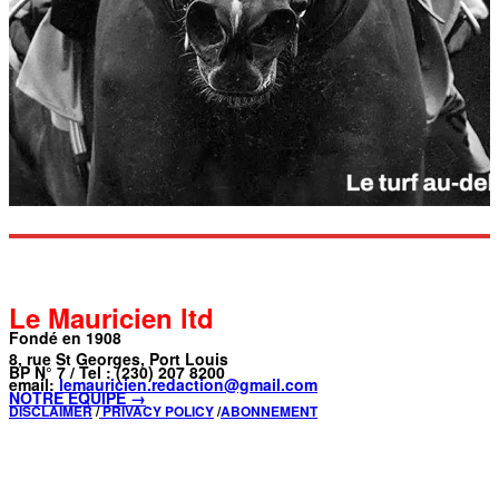
Le Mauricien ltd
Fondé en 1908
8, rue St Georges, Port Louis
BP N° 7 / Tel : (230) 207 8200
email:
lemauricien.redaction@gmail.com
NOTRE ÉQUIPE →
DISCLAIMER
/
PRIVACY POLICY
/
ABONNEMENT