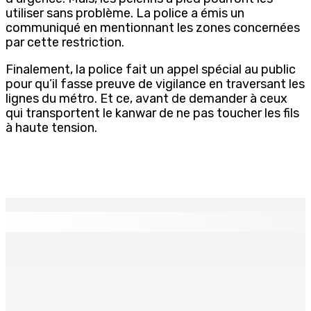
utiliser sans problème. La police a émis un
communiqué en mentionnant les zones concernées
par cette restriction.
Finalement, la police fait un appel spécial au public
pour qu’il fasse preuve de vigilance en traversant les
lignes du métro. Et ce, avant de demander à ceux
qui transportent le kanwar de ne pas toucher les fils
à haute tension.
EN CONTINU
↻
GOUVERNANCE — Le GM se penche sur un retour au
système des PPS
6 Août 2026 07h00