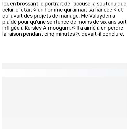
loi, en brossant le portrait de l’accusé, a soutenu que
celui-ci était « un homme qui aimait sa fiancée » et
qui avait des projets de mariage. Me Valayden a
plaidé pour qu’une sentence de moins de six ans soit
infligée à Kersley Armoogum. « Il a aimé à en perdre
la raison pendant cinq minutes », devait-il conclure.
EN CONTINU
↻
TPLink Open Day :MT récompensée pour l’innovation en
matière de wi-fi résidentiel
7 Août 2026 19h00
Fléaux sociaux | Conseil des Religions : Mobilisation
nationale en faveur de l’éducation civique et des
valeurs citoyennes