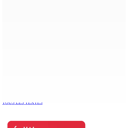
CIMETIÈRE DE BOIS-MARCHAND : Une inconnue inhumée
plus d’un an après son décès dans un accident
7 Août 2026 15h00
Beyond Westminster: The Sydney Pierre episode and
Mauritius’ Second Constitutional Conversation
7 Août 2026 15h00
Franco Quirin : « Une position de stricte neutralité »
7 Août 2026 12h00
Océan Indien | Saisie de 157,5 kg de drogue : L’ex-JM
prend ses distances de la SUV et du gandia
7 Août 2026 11h49
TOUS LES TEXTES