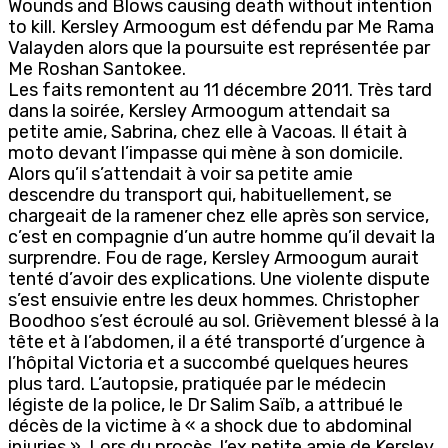
Wounds and Blows causing death without intention
to kill. Kersley Armoogum est défendu par Me Rama
Valayden alors que la poursuite est représentée par
Me Roshan Santokee.
Les faits remontent au 11 décembre 2011. Très tard
dans la soirée, Kersley Armoogum attendait sa
petite amie, Sabrina, chez elle à Vacoas. Il était à
moto devant l’impasse qui mène à son domicile.
Alors qu’il s’attendait à voir sa petite amie
descendre du transport qui, habituellement, se
chargeait de la ramener chez elle après son service,
c’est en compagnie d’un autre homme qu’il devait la
surprendre. Fou de rage, Kersley Armoogum aurait
tenté d’avoir des explications. Une violente dispute
s’est ensuivie entre les deux hommes. Christopher
Boodhoo s’est écroulé au sol. Grièvement blessé à la
tête et à l’abdomen, il a été transporté d’urgence à
l’hôpital Victoria et a succombé quelques heures
plus tard. L’autopsie, pratiquée par le médecin
légiste de la police, le Dr Salim Saïb, a attribué le
décès de la victime à « a shock due to abdominal
injuries ». Lors du procès, l’ex petite amie de Kersley