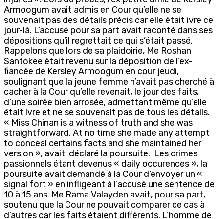
Armoogum avait admis en Cour qu’elle ne se
souvenait pas des détails précis car elle était ivre ce
jour-là. L’accusé pour sa part avait raconté dans ses
dépositions qu’il regrettait ce qui s’était passé.
Rappelons que lors de sa plaidoirie, Me Roshan
Santokee était revenu sur la déposition de l’ex-
fiancée de Kersley Armoogum en cour jeudi,
soulignant que la jeune femme n’avait pas cherché à
cacher à la Cour qu’elle revenait, le jour des faits,
d’une soirée bien arrosée, admettant même qu’elle
était ivre et ne se souvenait pas de tous les détails.
« Miss Chinan is a witness of truth and she was
straightforward. At no time she made any attempt
to conceal certains facts and she maintained her
version », avait déclaré la poursuite. Les crimes
passionnels étant devenus « daily occurences », la
poursuite avait demandé à la Cour d’envoyer un «
signal fort » en infligeant à l’accusé une sentence de
10 à 15 ans. Me Rama Valayden avait, pour sa part,
soutenu que la Cour ne pouvait comparer ce cas à
d’autres car les faits étaient différents. L’homme de