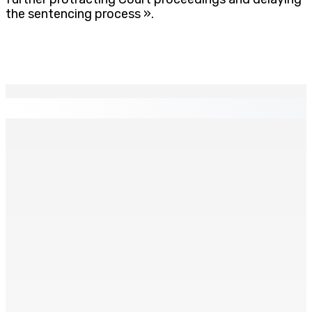
the sentencing process ».
EN CONTINU
↻
AGRICULTURE | Restructuration du Small Farmers
Welfare Fund — Une rencontre avec le ministre Boolell
réclamée
5 Août 2026 08h00
Depuis décembre 2024 : Rs 18 millions de dépenses
pour les missions parlementaires
5 Août 2026 07h00
CWA | Internal Pipe Replacement Programme —
Polémique autour de l’installation des conduites