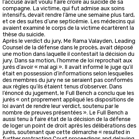
l’accusé avait voulu faire croire au suicide de sa
compagne. La victime, qui fut admise aux soins
intensifs, devait rendre l’âme une semaine plus tard,
et ce des suites d’une septicémie. Les médecins qui
avaient examiné le corps de la victime écartèrent la
thèse du suicide.
Après le verdict du jury, Me Rama Valayden, Leading
Counsel de la défense dans le procès, avait déposé
une motion dans laquelle il contestait la décision du
jury. Dans sa motion, l’homme de loi reprochait aux
jurés d’avoir « mal agi ». Il avait informé le juge qu’il
était en possession d’informations selon lesquelles
des membres du jury ne se seraient pas conformés
aux règles qu’ils étaient tenus d’observer. Dans
l’énoncé du jugement, le Full Bench a conclu que les
jurés « ont proprement appliqué les dispositions de
loi avant de rendre leur verdict, soutenu par le
nombre de preuves présentées ». Le Full Bench a
aussi tenu à faire état de la décision de la défense
de loger un point de droit après les délibérations des
jurés, soutenant que cette démarche « resulted in
further protracting Court proceedings and delaying