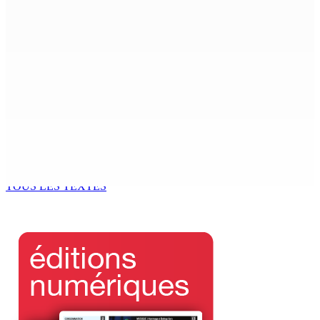
Cinéma : « L’Odyssée d’un peuple », de Selven Naidu
4 Août 2026 15h00
RÉFLEXIONS : Kouraz « pa get figir »
4 Août 2026 15h00
En marge de la réforme de la pension : La Platform
Komin Sindikal anticipe un malaise grandissant au sein
du GM
4 Août 2026 14h00
TOUS LES TEXTES