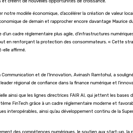
ges et créent de nouvelles opportunités de croissance.
 notre modèle économique, d’accélérer la création de valeur locale
ce économique de demain et rapprocher encore davantage Maurice du
lace d’un cadre réglementaire plus agile, d’infrastructures numéri
 tout en renforçant la protection des consommateurs. « Cette str
-elle affirmé.
la Communication et de l’Innovation, Avinash Ramtohul, a souligné
ader régional de confiance dans la finance numérique et l’innova
cielle ainsi que les lignes directrices FAIR AI, qui jettent les bases
ème FinTech grâce à un cadre réglementaire moderne et favorable
ues interopérables, ainsi qu’au développement continu de la Su
ement des compétences numériques, le soutien aux start-up, la p