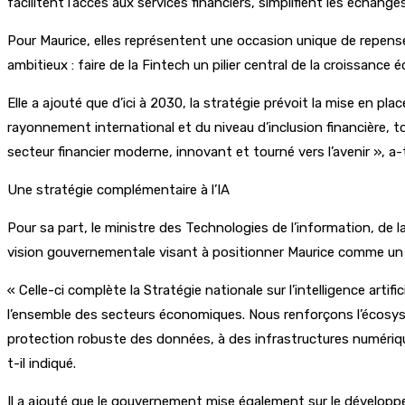
facilitent l’accès aux services financiers, simplifient les échan
Pour Maurice, elles représentent une occasion unique de repenser
ambitieux : faire de la Fintech un pilier central de la croissan
Elle a ajouté que d’ici à 2030, la stratégie prévoit la mise en p
rayonnement international et du niveau d’inclusion financière,
secteur financier moderne, innovant et tourné vers l’avenir », a-t
Une stratégie complémentaire à l’IA
Pour sa part, le ministre des Technologies de l’information, de 
vision gouvernementale visant à positionner Maurice comme un le
« Celle-ci complète la Stratégie nationale sur l’intelligence artifi
l’ensemble des secteurs économiques. Nous renforçons l’écosyst
protection robuste des données, à des infrastructures numériq
t-il indiqué.
Il a ajouté que le gouvernement mise également sur le développ