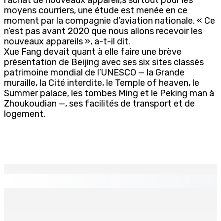
moyens courriers, une étude est menée en ce
moment par la compagnie d’aviation nationale. « Ce
n’est pas avant 2020 que nous allons recevoir les
nouveaux appareils », a-t-il dit.
Xue Fang devait quant à elle faire une brève
présentation de Beijing avec ses six sites classés
patrimoine mondial de l’UNESCO — la Grande
muraille, la Cité interdite, le Temple of heaven, le
Summer palace, les tombes Ming et le Peking man à
Zhoukoudian —, ses facilités de transport et de
logement.
EN CONTINU
↻
Corps para-publics | Procurements — CEB : L’IRP annule
l’octroi d’un contrat de Rs 36,7 M