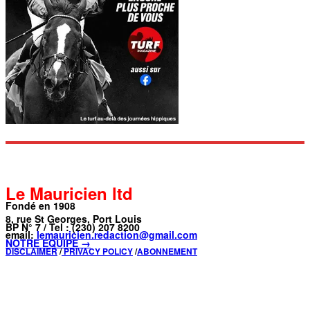
Le Mauricien ltd
Fondé en 1908
8, rue St Georges, Port Louis
BP N° 7 / Tel : (230) 207 8200
email:
lemauricien.redaction@gmail.com
NOTRE ÉQUIPE →
DISCLAIMER
/
PRIVACY POLICY
/
ABONNEMENT