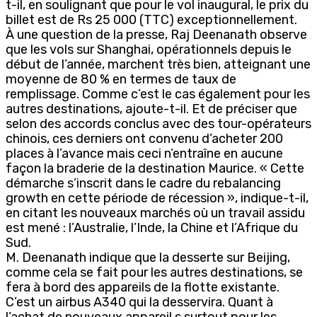
t-il, en soulignant que pour le vol inaugural, le prix du
billet est de Rs 25 000 (TTC) exceptionnellement.
À une question de la presse, Raj Deenanath observe
que les vols sur Shanghai, opérationnels depuis le
début de l’année, marchent très bien, atteignant une
moyenne de 80 % en termes de taux de
remplissage. Comme c’est le cas également pour les
autres destinations, ajoute-t-il. Et de préciser que
selon des accords conclus avec des tour-opérateurs
chinois, ces derniers ont convenu d’acheter 200
places à l’avance mais ceci n’entraîne en aucune
façon la braderie de la destination Maurice. « Cette
démarche s’inscrit dans le cadre du rebalancing
growth en cette période de récession », indique-t-il,
en citant les nouveaux marchés où un travail assidu
est mené : l’Australie, l’Inde, la Chine et l’Afrique du
Sud.
M. Deenanath indique que la desserte sur Beijing,
comme cela se fait pour les autres destinations, se
fera à bord des appareils de la flotte existante.
C’est un airbus A340 qui la desservira. Quant à
l’achat de nouveaux appareil,s surtout pour les