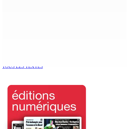
8 Août 2026 11h40
Sécheresse : restrictions sur l’utilisation de l’eau
potable à partir du 10 août
8 Août 2026 11h33
BUDGET AFTERMATH — Réforme de la pension — Finance
Bill : baroud d’honneur syndical à la State House, lundi
8 Août 2026 10h00
TOUS LES TEXTES