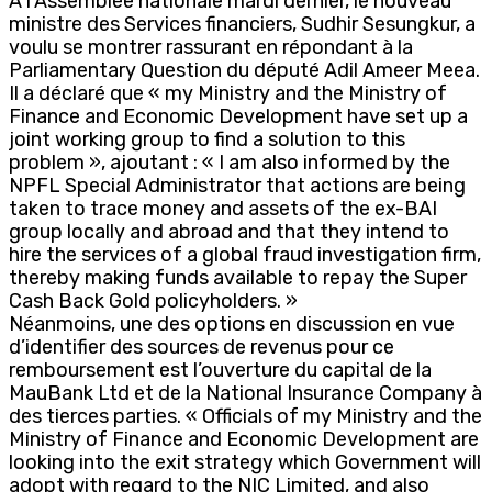
A l’Assemblée nationale mardi dernier, le nouveau
ministre des Services financiers, Sudhir Sesungkur, a
voulu se montrer rassurant en répondant à la
Parliamentary Question du député Adil Ameer Meea.
Il a déclaré que « my Ministry and the Ministry of
Finance and Economic Development have set up a
joint working group to find a solution to this
problem », ajoutant : « I am also informed by the
NPFL Special Administrator that actions are being
taken to trace money and assets of the ex-BAI
group locally and abroad and that they intend to
hire the services of a global fraud investigation firm,
thereby making funds available to repay the Super
Cash Back Gold policyholders. »
Néanmoins, une des options en discussion en vue
d’identifier des sources de revenus pour ce
remboursement est l’ouverture du capital de la
MauBank Ltd et de la National Insurance Company à
des tierces parties. « Officials of my Ministry and the
Ministry of Finance and Economic Development are
looking into the exit strategy which Government will
adopt with regard to the NIC Limited, and also