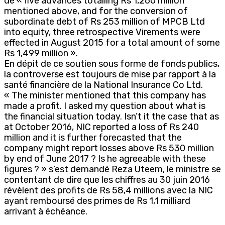
de « five advances totalling Rs 1,260 million
mentioned above, and for the conversion of
subordinate debt of Rs 253 million of MPCB Ltd
into equity, three retrospective Virements were
effected in August 2015 for a total amount of some
Rs 1,499 million ».
En dépit de ce soutien sous forme de fonds publics,
la controverse est toujours de mise par rapport à la
santé financière de la National Insurance Co Ltd.
« The minister mentioned that this company has
made a profit. I asked my question about what is
the financial situation today. Isn’t it the case that as
at October 2016, NIC reported a loss of Rs 240
million and it is further forecasted that the
company might report losses above Rs 530 million
by end of June 2017 ? Is he agreeable with these
figures ? » s’est demandé Reza Uteem, le ministre se
contentant de dire que les chiffres au 30 juin 2016
révèlent des profits de Rs 58,4 millions avec la NIC
ayant remboursé des primes de Rs 1,1 milliard
arrivant à échéance.