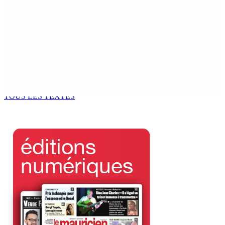
Le Kreol morisien au parlement | Richard Duval,
ministre du Tourisme : « Il s’agit de rapprocher les
institutions du peuple »
5 Août 2026 15h00
ENVIRONNEMENT — Deux baleines échoués à Le-
Bouchon
5 Août 2026 14h00
TOUS LES TEXTES