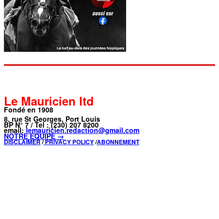
Le Mauricien ltd
Fondé en 1908
8, rue St Georges, Port Louis
BP N° 7 / Tel : (230) 207 8200
email:
lemauricien.redaction@gmail.com
NOTRE ÉQUIPE →
DISCLAIMER
/
PRIVACY POLICY
/
ABONNEMENT