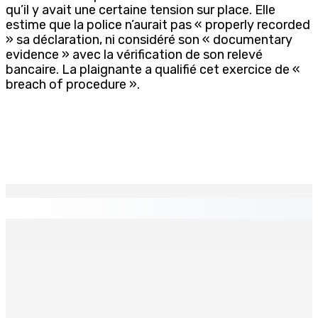
qu’il y avait une certaine tension sur place. Elle
estime que la police n’aurait pas « properly recorded
» sa déclaration, ni considéré son « documentary
evidence » avec la vérification de son relevé
bancaire. La plaignante a qualifié cet exercice de «
breach of procedure ».
EN CONTINU
↻
TPLink Open Day :MT récompensée pour l’innovation en
matière de wi-fi résidentiel
7 Août 2026 19h00
Fléaux sociaux | Conseil des Religions : Mobilisation