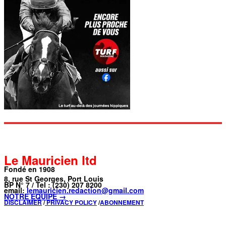
Le Mauricien ltd
Fondé en 1908
8, rue St Georges, Port Louis
BP N° 7 / Tel : (230) 207 8200
email:
lemauricien.redaction@gmail.com
NOTRE ÉQUIPE →
DISCLAIMER
/
PRIVACY POLICY
/
ABONNEMENT