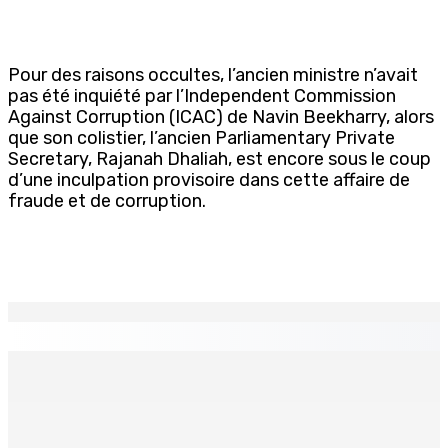
Pour des raisons occultes, l’ancien ministre n’avait
pas été inquiété par l’Independent Commission
Against Corruption (ICAC) de Navin Beekharry, alors
que son colistier, l’ancien Parliamentary Private
Secretary, Rajanah Dhaliah, est encore sous le coup
d’une inculpation provisoire dans cette affaire de
fraude et de corruption.
EN CONTINU
↻
Port-Louis : Un jeune vend de la drogue près du
Marché Central
6 Août 2026 18h00