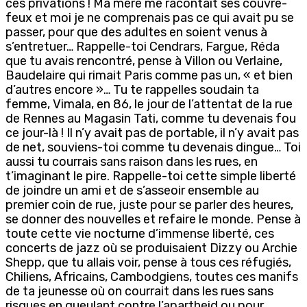
ces privations ! Ma mère me racontait ses couvre-
feux et moi je ne comprenais pas ce qui avait pu se
passer, pour que des adultes en soient venus à
s’entretuer… Rappelle-toi Cendrars, Fargue, Réda
que tu avais rencontré, pense à Villon ou Verlaine,
Baudelaire qui rimait Paris comme pas un, « et bien
d’autres encore »… Tu te rappelles soudain ta
femme, Vimala, en 86, le jour de l’attentat de la rue
de Rennes au Magasin Tati, comme tu devenais fou
ce jour-là ! Il n’y avait pas de portable, il n’y avait pas
de net, souviens-toi comme tu devenais dingue… Toi
aussi tu courrais sans raison dans les rues, en
t’imaginant le pire. Rappelle-toi cette simple liberté
de joindre un ami et de s’asseoir ensemble au
premier coin de rue, juste pour se parler des heures,
se donner des nouvelles et refaire le monde. Pense à
toute cette vie nocturne d’immense liberté, ces
concerts de jazz où se produisaient Dizzy ou Archie
Shepp, que tu allais voir, pense à tous ces réfugiés,
Chiliens, Africains, Cambodgiens, toutes ces manifs
de ta jeunesse où on courrait dans les rues sans
risques en gueulant contre l’apartheid ou pour