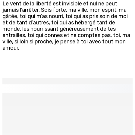
Le vent de la liberté est invisible et nul ne peut
jamais l’arrêter. Sois forte, ma ville, mon esprit, ma
gâtée, toi qui m’as nourri, toi qui as pris soin de moi
et de tant d’autres, toi qui as hébergé tant de
monde, les nourrissant généreusement de tes
entrailles, toi qui donnes et ne comptes pas, toi, ma
ville, si loin si proche, je pense à toi avec tout mon
amour.
EN CONTINU
↻
Vacances scolaires : quelles règles écrans pour les
enfants ?
10 Août 2026 18h00
Religion – Shravan Maas : Une prière spéciale le 23 août