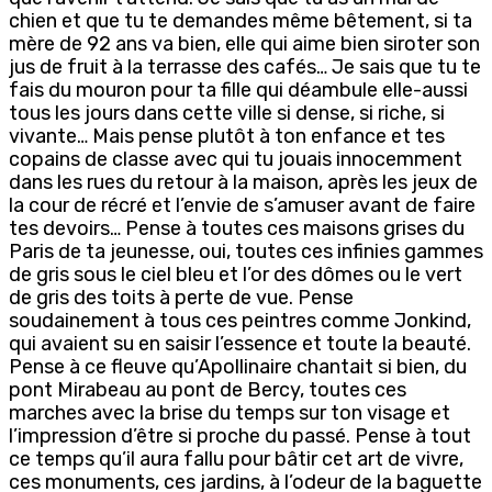
chien et que tu te demandes même bêtement, si ta
mère de 92 ans va bien, elle qui aime bien siroter son
jus de fruit à la terrasse des cafés… Je sais que tu te
fais du mouron pour ta fille qui déambule elle-aussi
tous les jours dans cette ville si dense, si riche, si
vivante… Mais pense plutôt à ton enfance et tes
copains de classe avec qui tu jouais innocemment
dans les rues du retour à la maison, après les jeux de
la cour de récré et l’envie de s’amuser avant de faire
tes devoirs… Pense à toutes ces maisons grises du
Paris de ta jeunesse, oui, toutes ces infinies gammes
de gris sous le ciel bleu et l’or des dômes ou le vert
de gris des toits à perte de vue. Pense
soudainement à tous ces peintres comme Jonkind,
qui avaient su en saisir l’essence et toute la beauté.
Pense à ce fleuve qu’Apollinaire chantait si bien, du
pont Mirabeau au pont de Bercy, toutes ces
marches avec la brise du temps sur ton visage et
l’impression d’être si proche du passé. Pense à tout
ce temps qu’il aura fallu pour bâtir cet art de vivre,
ces monuments, ces jardins, à l’odeur de la baguette