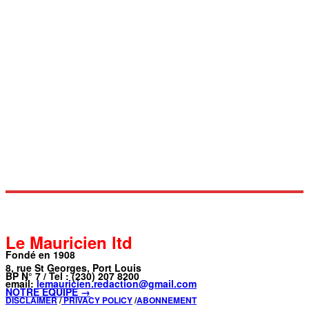
Le Mauricien ltd
Fondé en 1908
8, rue St Georges, Port Louis
BP N° 7 / Tel : (230) 207 8200
email:
lemauricien.redaction@gmail.com
NOTRE ÉQUIPE →
DISCLAIMER
/
PRIVACY POLICY
/
ABONNEMENT