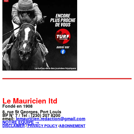
Le Mauricien ltd
Fondé en 1908
8, rue St Georges, Port Louis
BP N° 7 / Tel : (230) 207 8200
email:
lemauricien.redaction@gmail.com
NOTRE ÉQUIPE →
DISCLAIMER
/
PRIVACY POLICY
/
ABONNEMENT