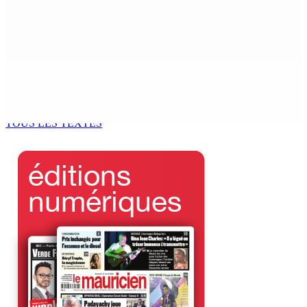
Joe Lesjongard dépose une motion de privilège visant
la députée Leu-Govind après la PNQ
4 Août 2026 13h25
Réunion des délégués | À la GTU House — Vijay
Bundhun élu président du Conseil des Syndicats
4 Août 2026 13h00
TOUS LES TEXTES