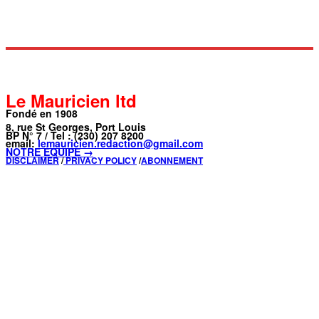
Le Mauricien ltd
Fondé en 1908
8, rue St Georges, Port Louis
BP N° 7 / Tel : (230) 207 8200
email:
lemauricien.redaction@gmail.com
NOTRE ÉQUIPE →
DISCLAIMER
/
PRIVACY POLICY
/
ABONNEMENT