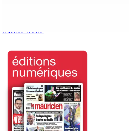
Océan Indien | Saisie de 157,5 kg de drogue : L’ex-JM
prend ses distances de la SUV et du gandia
7 Août 2026 11h49
TOUS LES TEXTES