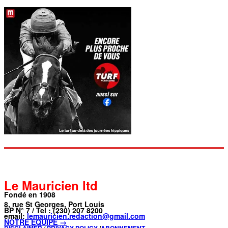
Le Mauricien ltd
Fondé en 1908
8, rue St Georges, Port Louis
BP N° 7 / Tel : (230) 207 8200
email:
lemauricien.redaction@gmail.com
NOTRE ÉQUIPE →
DISCLAIMER
/
PRIVACY POLICY
/
ABONNEMENT