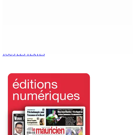
Sécheresse : restrictions sur l’utilisation de l’eau
potable à partir du 10 août
8 Août 2026 11h33
BUDGET AFTERMATH — Réforme de la pension — Finance
Bill : baroud d’honneur syndical à la State House, lundi
8 Août 2026 10h00
TOUS LES TEXTES