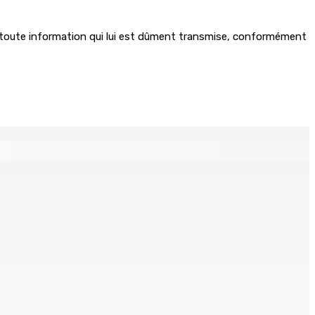
 sur toute information qui lui est dûment transmise, conformément
s
ré et battu pour une dette