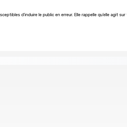
eptibles d’induire le public en erreur. Elle rappelle qu’elle agit
re de wi-fi résidentiel
ale en faveur de l’éducation civique et des valeurs citoyenne
ents ont pris feu
MONTAGNE-BLANCHE : Enlevé, séquest