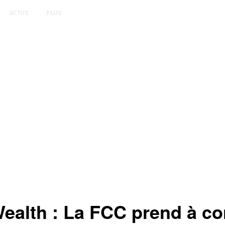
ACTUS
PLUS
alth : La FCC prend à co