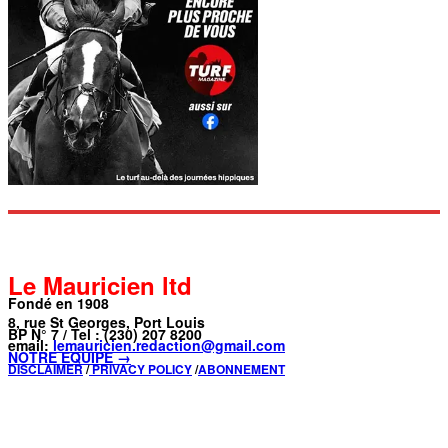
Le Mauricien ltd
Fondé en 1908
8, rue St Georges, Port Louis
BP N° 7 / Tel : (230) 207 8200
email:
lemauricien.redaction@gmail.com
NOTRE ÉQUIPE →
DISCLAIMER
/
PRIVACY POLICY
/
ABONNEMENT