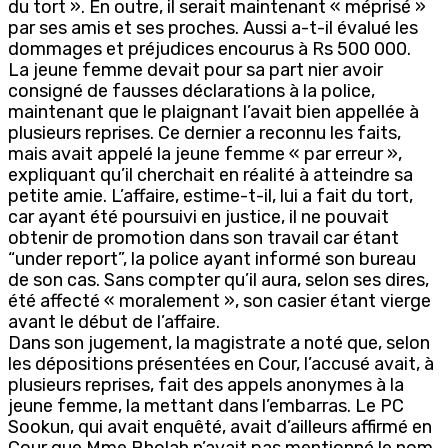
du tort ». En outre, il serait maintenant « méprisé »
par ses amis et ses proches. Aussi a-t-il évalué les
dommages et préjudices encourus à Rs 500 000.
La jeune femme devait pour sa part nier avoir
consigné de fausses déclarations à la police,
maintenant que le plaignant l’avait bien appellée à
plusieurs reprises. Ce dernier a reconnu les faits,
mais avait appelé la jeune femme « par erreur »,
expliquant qu’il cherchait en réalité à atteindre sa
petite amie. L’affaire, estime-t-il, lui a fait du tort,
car ayant été poursuivi en justice, il ne pouvait
obtenir de promotion dans son travail car étant
“under report”, la police ayant informé son bureau
de son cas. Sans compter qu’il aura, selon ses dires,
été affecté « moralement », son casier étant vierge
avant le début de l’affaire.
Dans son jugement, la magistrate a noté que, selon
les dépositions présentées en Cour, l’accusé avait, à
plusieurs reprises, fait des appels anonymes à la
jeune femme, la mettant dans l’embarras. Le PC
Sookun, qui avait enquêté, avait d’ailleurs affirmé en
Cour que Mme Bholah n’avait pas mentionné le nom