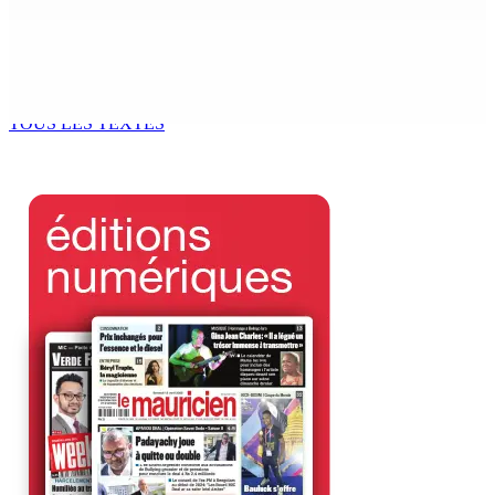
7 Août 2026 12h00
Océan Indien | Saisie de 157,5 kg de drogue : L’ex-JM
prend ses distances de la SUV et du gandia
7 Août 2026 11h49
TOUS LES TEXTES