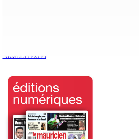
5 Août 2026 15h00
ENVIRONNEMENT — Deux baleines échoués à Le-Bouchon
5 Août 2026 14h00
Le Kreol morisien au parlement | Joe Lesjongard, leader de 
5 Août 2026 13h00
TOUS LES TEXTES