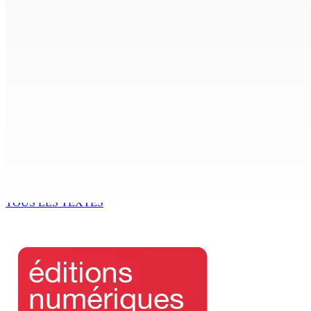
CIMETIÈRE DE BOIS-MARCHAND : Une inconnue inhumée plus 
7 Août 2026 15h00
Beyond Westminster: The Sydney Pierre episode and Maurit
7 Août 2026 15h00
Océan Indien | Saisie de 157,5 kg de drogue : L’ex-JM prend
7 Août 2026 11h49
Échiquier politique | Changing of Guards — Chetan Baboolal
7 Août 2026 11h11
TOUS LES TEXTES