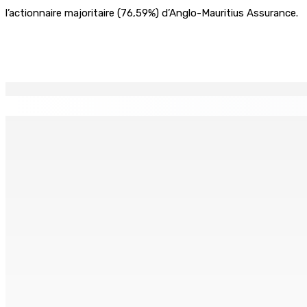
l’actionnaire majoritaire (76,59%) d’Anglo-Mauritius Assurance.
Partager
EN CONTINU
↻
MONTAGNE-LONGUE : Grièvement brûlée après que ses vêtem
7 Août 2026 17h00
Crash de l’hydravion à La Prairie : aucun déversement d’hui
7 Août 2026 15h50
FCC | Réseau d’importation de drogue : Steven Moothoocur
7 Août 2026 15h00