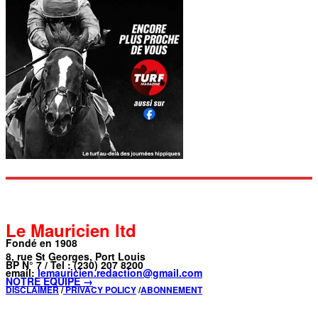
Le Mauricien ltd
Fondé en 1908
8, rue St Georges, Port Louis
BP N° 7 / Tel : (230) 207 8200
email:
lemauricien.redaction@gmail.com
NOTRE ÉQUIPE →
DISCLAIMER
/
PRIVACY POLICY
/
ABONNEMENT