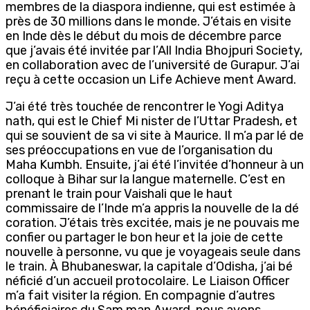
membres de la diaspora indienne, qui est estimée à
près de 30 millions dans le monde. J’étais en visite
en Inde dès le début du mois de décembre parce
que j’avais été invitée par l’All India Bhojpuri Society,
en collaboration avec de l’université de Gurapur. J’ai
reçu à cette occasion un Life Achieve ment Award.
J’ai été très touchée de rencontrer le Yogi Aditya
nath, qui est le Chief Mi nister de l’Uttar Pradesh, et
qui se souvient de sa vi site à Maurice. Il m’a par lé de
ses préoccupations en vue de l’organisation du
Maha Kumbh. Ensuite, j’ai été l’invitée d’honneur à un
colloque à Bihar sur la langue maternelle. C’est en
prenant le train pour Vaishali que le haut
commissaire de l’Inde m’a appris la nouvelle de la dé
coration. J’étais très excitée, mais je ne pouvais me
confier ou partager le bon heur et la joie de cette
nouvelle à personne, vu que je voyageais seule dans
le train. À Bhubaneswar, la capitale d’Odisha, j’ai bé
néficié d’un accueil protocolaire. Le Liaison Officer
m’a fait visiter la région. En compagnie d’autres
bénéficiaires du Sam man Award, nous avons