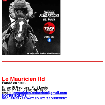
Le Mauricien ltd
Fondé en 1908
8, rue St Georges, Port Louis
BP N° 7 / Tel : (230) 207 8200
email:
lemauricien.redaction@gmail.com
NOTRE ÉQUIPE →
DISCLAIMER
/
PRIVACY POLICY
/
ABONNEMENT