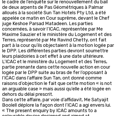
le cadre de l’enquête sur le renouvellement du bail
de deux arpents de Pas Géométriques à Palmar
alloués à la société Sun Tan Hotels Pty Ltd, a été
appelée ce matin en Cour suprême, devant le Chef
juge Keshoe Parsad Matadeen. Les parties
concernées, à savoir l’ICAC, représentée par Me
Maxime Sauzier et le ministère du Logement et des
Terres, représenté par Me Ravind Chetty, ont fait
part à la cour qu’ils objectaient à la motion logée par
le DPP. Les différentes parties devront soumettre
leurs plaidoiries à cet effet à une date ultérieure.
L’ICAC et le ministère du Logement et des Terres,
partie prenante dans cette nouvelle action en cour
logée par le DPP suite au bras de fer l’opposant à
l’ICAC dans l’affaire Sun Tan, ont donné comme
raisons d’objection le fait que cette motion « is not
an arguable case » mais aussi qu’elle a été logée en
dehors du délai prescrit.
Dans cette affaire, par voie d’affidavit, Me Satyajit
Boolell déplore la façon dont l’ICAC a agi envers lui.
« The present enquiry by ICAC amounts to a
colourable device designed and aimed at