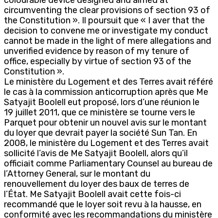
circumventing the clear provisions of section 93 of
the Constitution ». Il poursuit que « I aver that the
decision to convene me or investigate my conduct
cannot be made in the light of mere allegations and
unverified evidence by reason of my tenure of
office, especially by virtue of section 93 of the
Constitution ».
Le ministère du Logement et des Terres avait référé
le cas à la commission anticorruption après que Me
Satyajit Boolell eut proposé, lors d’une réunion le
19 juillet 2011, que ce ministère se tourne vers le
Parquet pour obtenir un nouvel avis sur le montant
du loyer que devrait payer la société Sun Tan. En
2008, le ministère du Logement et des Terres avait
sollicité l’avis de Me Satyajit Boolell, alors qu’il
officiait comme Parliamentary Counsel au bureau de
l’Attorney General, sur le montant du
renouvellement du loyer des baux de terres de
l’État. Me Satyajit Boolell avait cette fois-ci
recommandé que le loyer soit revu à la hausse, en
conformité avec les recommandations du ministère