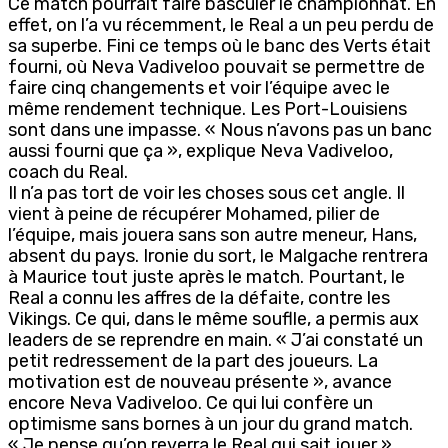
Ce match pourrait faire basculer le championnat. En
effet, on l’a vu récemment, le Real a un peu perdu de
sa superbe. Fini ce temps où le banc des Verts était
fourni, où Neva Vadiveloo pouvait se permettre de
faire cinq changements et voir l’équipe avec le
même rendement technique. Les Port-Louisiens
sont dans une impasse. « Nous n’avons pas un banc
aussi fourni que ça », explique Neva Vadiveloo,
coach du Real.
Il n’a pas tort de voir les choses sous cet angle. Il
vient à peine de récupérer Mohamed, pilier de
l’équipe, mais jouera sans son autre meneur, Hans,
absent du pays. Ironie du sort, le Malgache rentrera
à Maurice tout juste après le match. Pourtant, le
Real a connu les affres de la défaite, contre les
Vikings. Ce qui, dans le même souflle, a permis aux
leaders de se reprendre en main. « J’ai constaté un
petit redressement de la part des joueurs. La
motivation est de nouveau présente », avance
encore Neva Vadiveloo. Ce qui lui confère un
optimisme sans bornes à un jour du grand match.
« Je pense qu’on reverra le Real qui sait jouer »,