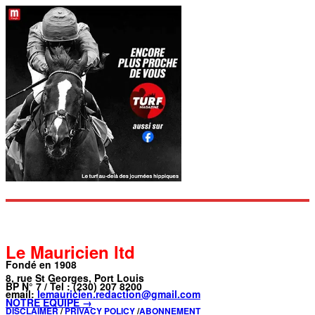
Le Mauricien ltd
Fondé en 1908
8, rue St Georges, Port Louis
BP N° 7 / Tel : (230) 207 8200
email:
lemauricien.redaction@gmail.com
NOTRE ÉQUIPE →
DISCLAIMER
/
PRIVACY POLICY
/
ABONNEMENT