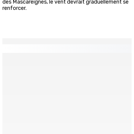
des Mascareignes, le vent devrait graduellement se
renforcer.
EN CONTINU
↻
TPLink Open Day :MT récompensée pour l’innovation en
matière de wi-fi résidentiel
7 Août 2026 19h00
Fléaux sociaux | Conseil des Religions : Mobilisation
nationale en faveur de l’éducation civique et des
valeurs citoyennes
7 Août 2026 18h00
MONTAGNE-LONGUE : Grièvement brûlée après que ses
vêtements ont pris feu