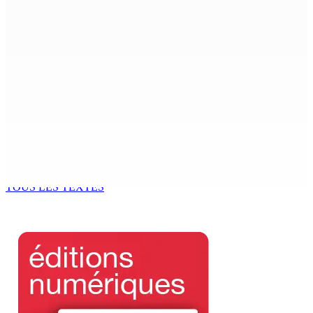
Beyond Westminster: The Sydney Pierre episode and
Mauritius’ Second Constitutional Conversation
7 Août 2026 15h00
Franco Quirin : « Une position de stricte neutralité »
7 Août 2026 12h00
Océan Indien | Saisie de 157,5 kg de drogue : L’ex-JM
prend ses distances de la SUV et du gandia
7 Août 2026 11h49
TOUS LES TEXTES