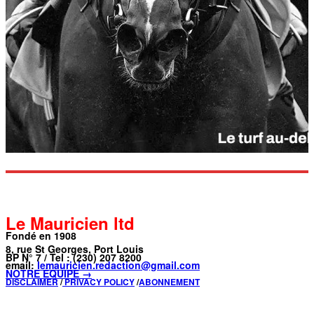
Le Mauricien ltd
Fondé en 1908
8, rue St Georges, Port Louis
BP N° 7 / Tel : (230) 207 8200
email:
lemauricien.redaction@gmail.com
NOTRE ÉQUIPE →
DISCLAIMER
/
PRIVACY POLICY
/
ABONNEMENT