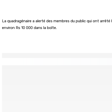
La quadragénaire a alerté des membres du public qui ont arrêté le
environ Rs 10 000 dans la boîte.
Partager
EN CONTINU
↻
TPLink Open Day :MT récompensée pour l’innovation en matiè
7 Août 2026 19h00
Fléaux sociaux | Conseil des Religions : Mobilisation nation
7 Août 2026 18h00