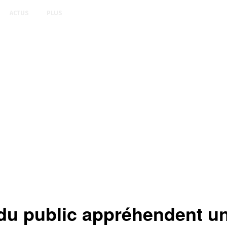
ACTUS
PLUS
u public appréhendent un