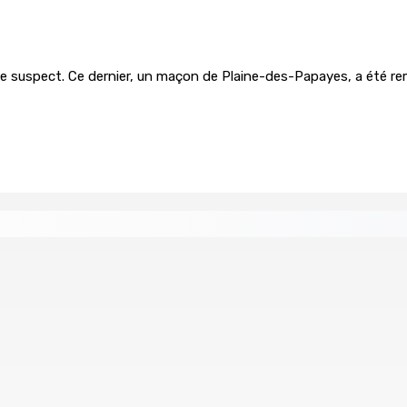
 suspect. Ce dernier, un maçon de Plaine-des-Papayes, a été remis 
re de wi-fi résidentiel
ale en faveur de l’éducation civique et des valeurs citoyenne