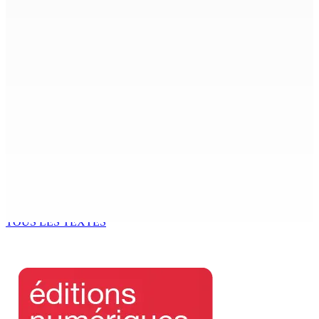
Adrien Duval a démissionné de ses fonctions
d’Opposition Whip et de président du Public Accounts
Committee (PAC)
6 Août 2026 17h52
Antananarivo : 27e Foire internationale de l’économie
rurale
6 Août 2026 16h00
Secteur immobilier :Une réflexion autour des prêts
destinés à l’investissement locatif
6 Août 2026 16h00
TOUS LES TEXTES