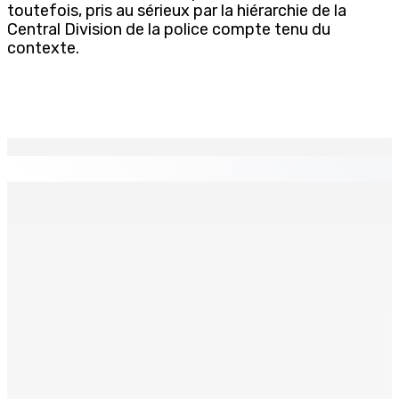
toutefois, pris au sérieux par la hiérarchie de la
Central Division de la police compte tenu du
contexte.
EN CONTINU
↻
AUTOROUTE M4 | Projet évalué à Rs 10 milliards Prêt
spécial de USD 680 M du gouvernement indien
7 Août 2026 11h00
CORPS PARA-PUBLICS EDB : Rs 850 000 par mois à
Ramdaursingh pour le poste de CEO
7 Août 2026 10h00
Prisons 579 téléphones portables saisis depuis