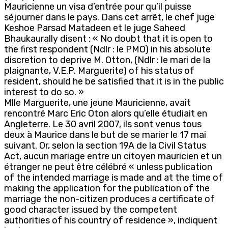
Mauricienne un visa d’entrée pour qu’il puisse
séjourner dans le pays. Dans cet arrêt, le chef juge
Keshoe Parsad Matadeen et le juge Saheed
Bhaukaurally disent : « No doubt that it is open to
the first respondent (Ndlr : le PMO) in his absolute
discretion to deprive M. Otton, (Ndlr : le mari de la
plaignante, V.E.P. Marguerite) of his status of
resident, should he be satisfied that it is in the public
interest to do so. »
Mlle Marguerite, une jeune Mauricienne, avait
rencontré Marc Eric Oton alors qu’elle étudiait en
Angleterre. Le 30 avril 2007, ils sont venus tous
deux à Maurice dans le but de se marier le 17 mai
suivant. Or, selon la section 19A de la Civil Status
Act, aucun mariage entre un citoyen mauricien et un
étranger ne peut être célébré « unless publication
of the intended marriage is made and at the time of
making the application for the publication of the
marriage the non-citizen produces a certificate of
good character issued by the competent
authorities of his country of residence », indiquent