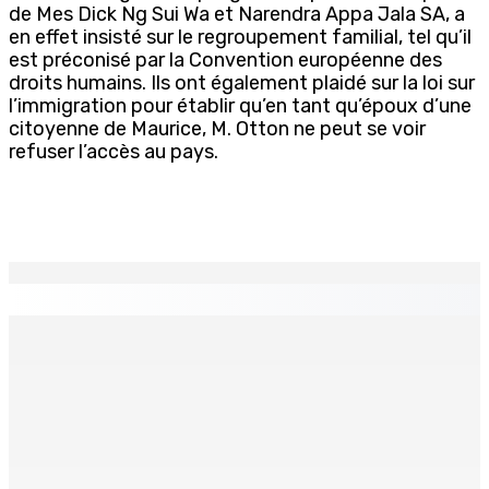
de Mes Dick Ng Sui Wa et Narendra Appa Jala SA, a
en effet insisté sur le regroupement familial, tel qu’il
est préconisé par la Convention européenne des
droits humains. Ils ont également plaidé sur la loi sur
l’immigration pour établir qu’en tant qu’époux d’une
citoyenne de Maurice, M. Otton ne peut se voir
refuser l’accès au pays.
EN CONTINU
↻
La métèo de ce dimanche 9 août
9 Août 2026 05h30
TRANQUEBAR : Un architecte perd Rs 20 000 après le
piratage du compte d’un collègue