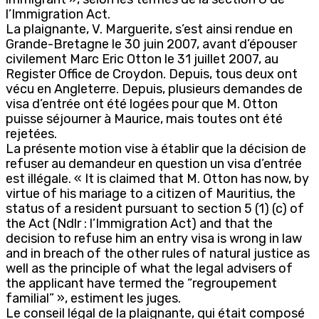
l’Immigration Act.
La plaignante, V. Marguerite, s’est ainsi rendue en
Grande-Bretagne le 30 juin 2007, avant d’épouser
civilement Marc Eric Otton le 31 juillet 2007, au
Register Office de Croydon. Depuis, tous deux ont
vécu en Angleterre. Depuis, plusieurs demandes de
visa d’entrée ont été logées pour que M. Otton
puisse séjourner à Maurice, mais toutes ont été
rejetées.
La présente motion vise à établir que la décision de
refuser au demandeur en question un visa d’entrée
est illégale. « It is claimed that M. Otton has now, by
virtue of his mariage to a citizen of Mauritius, the
status of a resident pursuant to section 5 (1) (c) of
the Act (Ndlr : l’Immigration Act) and that the
decision to refuse him an entry visa is wrong in law
and in breach of the other rules of natural justice as
well as the principle of what the legal advisers of
the applicant have termed the “regroupement
familial” », estiment les juges.
Le conseil légal de la plaignante, qui était composé