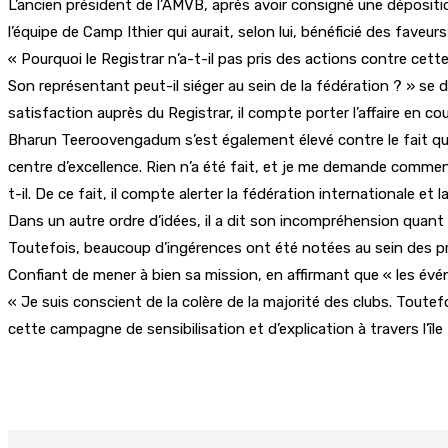
L’ancien président de l’AMVB, après avoir consigné une dépositi
l’équipe de Camp Ithier qui aurait, selon lui, bénéficié des faveur
« Pourquoi le Registrar n’a-t-il pas pris des actions contre cette
Son représentant peut-il siéger au sein de la fédération ? » se 
satisfaction auprès du Registrar, il compte porter l’affaire en cou
Bharun Teeroovengadum s’est également élevé contre le fait que r
centre d’excellence. Rien n’a été fait, et je me demande comment
t-il. De ce fait, il compte alerter la fédération internationale et 
Dans un autre ordre d’idées, il a dit son incompréhension quant au
Toutefois, beaucoup d’ingérences ont été notées au sein des pr
Confiant de mener à bien sa mission, en affirmant que « les é
« Je suis conscient de la colère de la majorité des clubs. Toutefo
cette campagne de sensibilisation et d’explication à travers l’île 
Partager