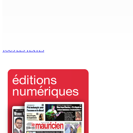
Crash d’un hydravion à La Prairie : un touriste polonais de 2
4 Août 2026 19h42
INTERVIEW | Karola Zuël (formatrice) : « L’éducation sexuell
4 Août 2026 16h00
TOUS LES TEXTES