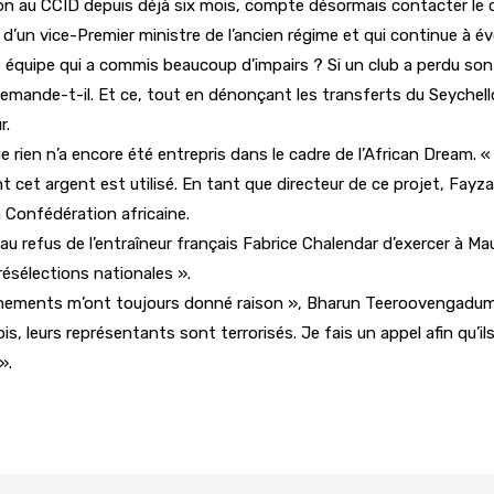
on au CCID depuis déjà six mois, compte désormais contacter le c
s d’un vice-Premier ministre de l’ancien régime et qui continue à évo
 équipe qui a commis beaucoup d’impairs ? Si un club a perdu son af
demande-t-il. Et ce, tout en dénonçant les transferts du Seychelloi
r.
ien n’a encore été entrepris dans le cadre de l’African Dream. « 
 cet argent est utilisé. En tant que directeur de ce projet, Fayza
la Confédération africaine.
 refus de l’entraîneur français Fabrice Chalendar d’exercer à Mauric
ésélections nationales ».
vénements m’ont toujours donné raison », Bharun Teeroovengadum
is, leurs représentants sont terrorisés. Je fais un appel afin qu’il
».