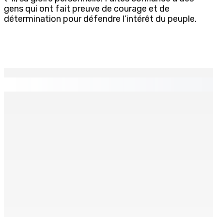
gens qui ont fait preuve de courage et de
détermination pour défendre l’intérêt du peuple.
EN CONTINU
↻
CAMP MUSICAL SOLIDAIRE : Huit jeunes Mauriciens
s’envolent pour une aventure aux Seychelles
9 Août 2026 13h00
Les Nouveaux Démocrates : à qui appartient vraiment le
parti ?
9 Août 2026 13h00
Face à la presse : Sydney Pierre : « Je ne regrette pas
mon vote »