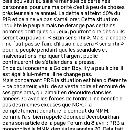
cela équivaut au salaire mensuel de certaines
personnes, pour une majorité c’est à peu de choses
près leur salaire annuel. La dette a atteint 60% du
PIB et cela ne va pas s’améliorer. Cette situation
inquiète le peuple mais ne dérange pas certains
hommes politiques qui, eux, pourront dire dès qu’ils
seront au pouvoir : « Bizin ser sintir ». Mais là encore
il ne faut pas se faire d’illusion, ce sera « ser sintir »
pour le peuple pendant que les scandales et
malversations impliquant l’argent public
continueront de s’étaler dans la presse.
En ce qui concerne le Golden Boy, il y a peu à dire, il
est égal à lui-même ; il ne change pas.
Mais concernant PRB la situation est bien différente
– ce bagarreur, vêtu de sa veste noire et entouré de
ses gros bras, qui aimait en découdre dans les
années 70 avec les forces de l’ordre. Il ne bénéficie
pas des mêmes excuses que NCR. Il a
complètement dénaturé le combat du MMM,
comme l’a si bien rappelé Jooneed Jeeroburkhan
dans son article de la page Forum du 8 avril : PRB a
monopolisé le MMM depuis les années 70. Cela fait