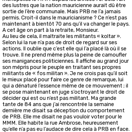
des lustres que la nation mauricienne aurait dû être
sortie de l’ère communale. Mais PRB ne l’a jamais
permis. Croit-il dans le mauricianisme ? Ce n’est pas
maintenant à bientôt 70 ans qu’il va changer le pays.
A cet âge on part à la retraite, Monsieur.
Au lieu de cela, il maltraite les militants « koltar ».
Selon lui la rue n’a pas de droit de regard sur ses
actions. Il oublie que c’est elle qui l’a placé là où il se
trouve. Il ne prend même plus la peine de camoufler
ses manigances politiciennes. Il affiche au grand jour
son mépris pour le peuple en traitant ses propres
militants de « fos militan ». Je ne crois pas qu’il soit
le mieux placé pour faire ce genre de remarque, lui
qui a dénaturé l’essence même de ce mouvement ; il
se pose maintenant en juge s’octroyant le droit de
décider qui est ou n’est pas militant. Ma grande
tante de 84 ans que j’ai rencontrée la semaine
dernière me disait sa déception du comportement
de PRB. Elle me disait ne pas vouloir voter pour le
MMM. Elle habite la rue Ambrose, heureusement
qu’elle n’a pas eu l’audace de dire cela à PRB en face.