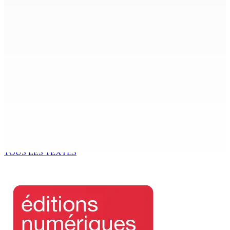
ENTREPRISE — Kumo : Jenna Wong, pâtissière,
sculptrice de douceurs
9 Août 2026 11h00
THÉÂTRE — Ce dimanche 9 à la Trup Sapsiway, Roches-
Brunes : Reprise de “Memwar Zenosid”
9 Août 2026 10h00
AÉROPORT SSR : Une famille interceptée avec Rs 1,5
million en devises
9 Août 2026 10h00
TOUS LES TEXTES