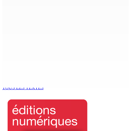
BALACLAVA : Enquête après la découverte d’un corps
calciné à la plage
7 Août 2026 11h21
Échiquier politique | Changing of Guards — Chetan
Baboolall, nouveau leader de l’opposition
7 Août 2026 11h11
AUTOROUTE M4 | Projet évalué à Rs 10 milliards Prêt
spécial de USD 680 M du gouvernement indien
7 Août 2026 11h00
TOUS LES TEXTES