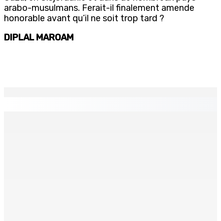
arabo-musulmans. Ferait-il finalement amende
honorable avant qu’il ne soit trop tard ?
DIPLAL MAROAM
EN CONTINU
↻
MONTAGNE-BLANCHE : Enlevé, séquestré et battu pour
une dette
7 Août 2026 16h00
Crash de l’hydravion à La Prairie : aucun déversement
d’huile n’a été détecté pendant l’opération
7 Août 2026 15h50