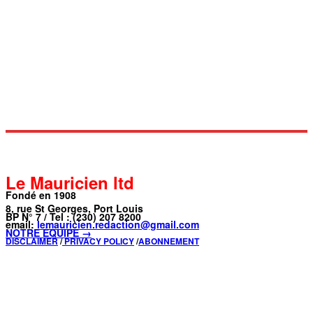
Le Mauricien ltd
Fondé en 1908
8, rue St Georges, Port Louis
BP N° 7 / Tel : (230) 207 8200
email:
lemauricien.redaction@gmail.com
NOTRE ÉQUIPE →
DISCLAIMER
/
PRIVACY POLICY
/
ABONNEMENT