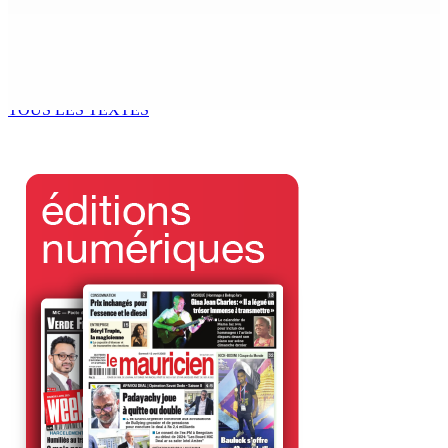
Marchés obligataires | Pour le compte du Gabon — AFG
Capital Ltd, conseiller pour un Deal de $ 920 M
5 Août 2026 17h00
TOUS LES TEXTES