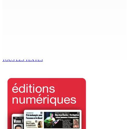
The Chase : Heevesh Bissessur, 21 ans, fait son entrée
dans le monde littéraire
9 Août 2026 12h00
Tourisme | Patrimoine naturel exceptionnel Île-aux-
Cerfs : un plan de régénération durable
9 Août 2026 12h00
TOUS LES TEXTES