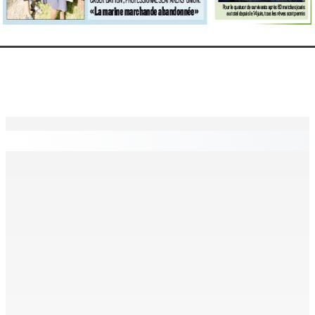
EN CONTINU
↻
Natation – Dans une lettre vendredi : Cédric Bathfield
démissionne comme président de la FMN
9 Août 2026 17h00
Héros d’un jour
Recomposition à l’opposition
9 Août 2026 15h00
9 Août 2026 15h00
Kolos Cement : 20 nouveaux diplômés de l’École des
Maçons