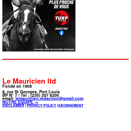
Le Mauricien ltd
Fondé en 1908
8, rue St Georges, Port Louis
BP N° 7 / Tel : (230) 207 8200
email:
lemauricien.redaction@gmail.com
NOTRE ÉQUIPE →
DISCLAIMER
/
PRIVACY POLICY
/
ABONNEMENT