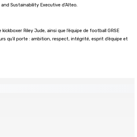
nd Sustainability Executive d’Alteo.
 kickboxer Riley Jude, ainsi que l’équipe de football GRSE
qu’il porte : ambition, respect, intégrité, esprit d’équipe et
Un jeune vend de la drogue près du Marché Central