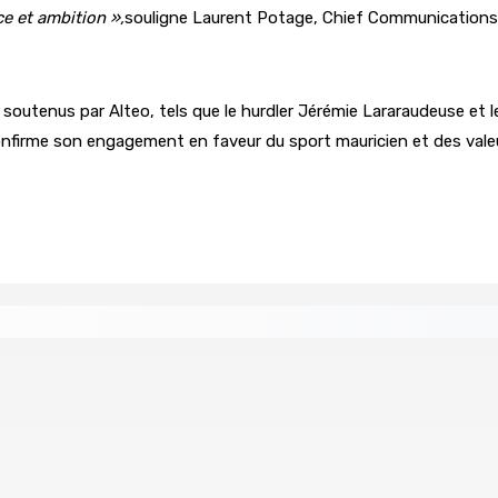
ce et ambition »,
souligne Laurent Potage, Chief Communications a
soutenus par Alteo, tels que le hurdler Jérémie Lararaudeuse et le
nfirme son engagement en faveur du sport mauricien et des valeurs 
 Women in Political Leadership
 demande à Gokhool de retenir son Assent
Port-Louis : 