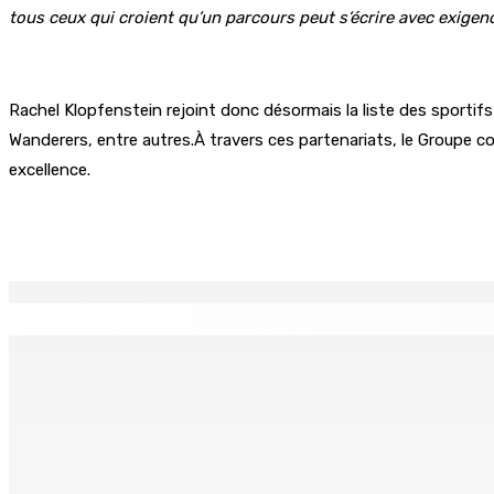
tous ceux qui croient qu’un parcours peut s’écrire avec exigen
Rachel Klopfenstein rejoint donc désormais la liste des sportifs 
Wanderers, entre autres.À travers ces partenariats, le Groupe co
excellence.
Partager
EN CONTINU
↻
Région : Stéphanie Anquetil admise à l’African Academy for
7 Août 2026 08h00
Réforme des pensions | En vue de la promulgation La PKS