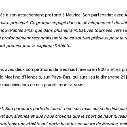
liée à son attachement profond à Maurice. Son partenariat avec 
aire principal. Ce groupe engagé dans le développement durable 
nouvelables ainsi que dans plusieurs initiatives tournées vers l
 profondément reconnaissante de ce soutien précieux pour la ré
ut premier jour », explique l’athlète.
gé, avec deux compétitions de très haut niveau en 800 mètres prév
 Meeting d’Hengelo, aux Pays-Bas, qui aura lieu le dimanche 21 ju
ic mauricien lors de ces grands rendez-vous.
. Son parcours parle de talent, bien sûr, mais aussi de discipli
t aux siennes et que nous croyons que le sport de haut niveau 
 soutenir une athlète qui porte haut les couleurs de Maurice, m