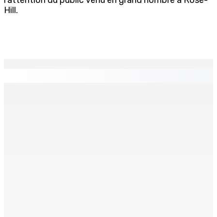
Hill.
EN CONTINU
↻
Région : Stéphanie Anquetil admise à l’African Academy
for Women in Political Leadership
7 Août 2026 08h00
Réforme des pensions | En vue de la promulgation La
PKS demande à Gokhool de retenir son Assent
7 Août 2026 07h00
Port-Louis : Un jeune vend de la drogue près du
Marché Central