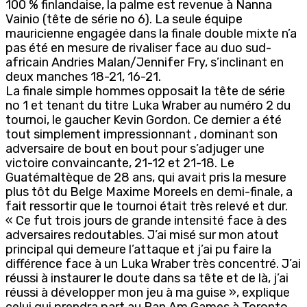
100 % finlandaise, la palme est revenue à Nanna
Vainio (tête de série no 6). La seule équipe
mauricienne engagée dans la finale double mixte n’a
pas été en mesure de rivaliser face au duo sud-
africain Andries Malan/Jennifer Fry, s’inclinant en
deux manches 18-21, 16-21.
La finale simple hommes opposait la tête de série
no 1 et tenant du titre Luka Wraber au numéro 2 du
tournoi, le gaucher Kevin Gordon. Ce dernier a été
tout simplement impressionnant , dominant son
adversaire de bout en bout pour s’adjuger une
victoire convaincante, 21-12 et 21-18. Le
Guatémaltèque de 28 ans, qui avait pris la mesure
plus tôt du Belge Maxime Moreels en demi-finale, a
fait ressortir que le tournoi était très relevé et dur.
« Ce fut trois jours de grande intensité face à des
adversaires redoutables. J’ai misé sur mon atout
principal qui demeure l’attaque et j’ai pu faire la
différence face à un Luka Wraber très concentré. J’ai
réussi à instaurer le doute dans sa tête et de là, j’ai
réussi à développer mon jeu à ma guise », explique
celui qui prendra part au Pan Am Games à Toronto