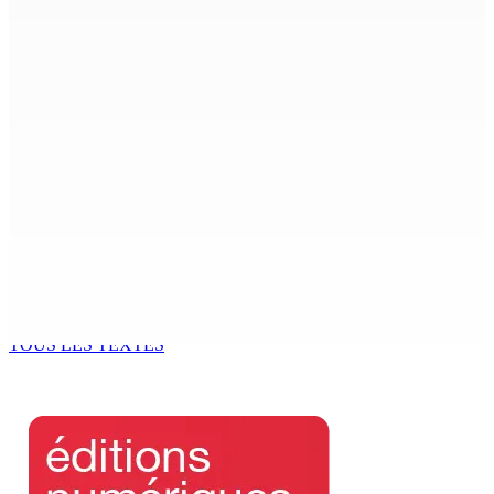
Enquête de l’ADSU : la première audition de Véronique
Leu-Govind a duré environ cinq heures au QG de l’ADSU
de Rose-Hill.
6 Août 2026 15h49
Madagascar : La Banque centrale relève son taux
directeur à 12,5%
6 Août 2026 15h00
ACCESS TO JUSTICE IN MAURITIUS : If This Can Happen to
a Senior Counsel, What Does It Mean for Persons with
Disabilities?
6 Août 2026 15h00
TOUS LES TEXTES