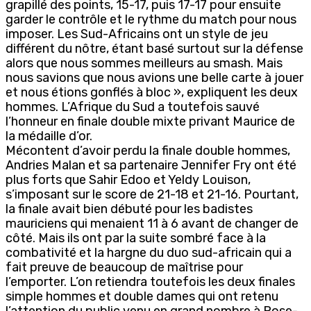
grapillé des points, 15-17, puis 17-17 pour ensuite
garder le contrôle et le rythme du match pour nous
imposer. Les Sud-Africains ont un style de jeu
différent du nôtre, étant basé surtout sur la défense
alors que nous sommes meilleurs au smash. Mais
nous savions que nous avions une belle carte à jouer
et nous étions gonflés à bloc », expliquent les deux
hommes. L’Afrique du Sud a toutefois sauvé
l’honneur en finale double mixte privant Maurice de
la médaille d’or.
Mécontent d’avoir perdu la finale double hommes,
Andries Malan et sa partenaire Jennifer Fry ont été
plus forts que Sahir Edoo et Yeldy Louison,
s’imposant sur le score de 21-18 et 21-16. Pourtant,
la finale avait bien débuté pour les badistes
mauriciens qui menaient 11 à 6 avant de changer de
côté. Mais ils ont par la suite sombré face à la
combativité et la hargne du duo sud-africain qui a
fait preuve de beaucoup de maîtrise pour
l’emporter. L’on retiendra toutefois les deux finales
simple hommes et double dames qui ont retenu
l’attention du public venu en grand nombre à Rose-