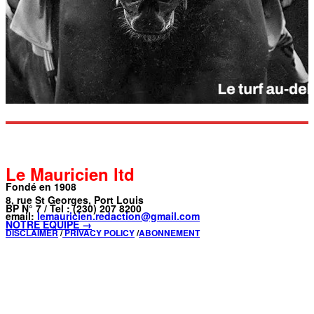
Le Mauricien ltd
Fondé en 1908
8, rue St Georges, Port Louis
BP N° 7 / Tel : (230) 207 8200
email:
lemauricien.redaction@gmail.com
NOTRE ÉQUIPE →
DISCLAIMER
/
PRIVACY POLICY
/
ABONNEMENT