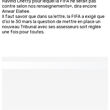
Ravind Chetty pour lequel la FIFA ne serait pas
contre selon nos renseignements», dira encore
Anwar Elahee.
Il faut savoir que dans sa lettre, la FIFA a exigé que
d’ici le 30 mars la question de mettre en place un
nouveau Tribunal avec ses assesseurs soit réglée
une fois pour toutes.
EN CONTINU
↻
Port-Louis : Un jeune vend de la drogue près du
Marché Central
6 Août 2026 18h00
Un passager mauricien décède à bord d’un vol d’Air
Mauritius