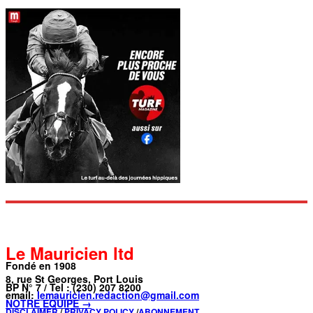
Le Mauricien ltd
Fondé en 1908
8, rue St Georges, Port Louis
BP N° 7 / Tel : (230) 207 8200
email:
lemauricien.redaction@gmail.com
NOTRE ÉQUIPE →
DISCLAIMER
/
PRIVACY POLICY
/
ABONNEMENT