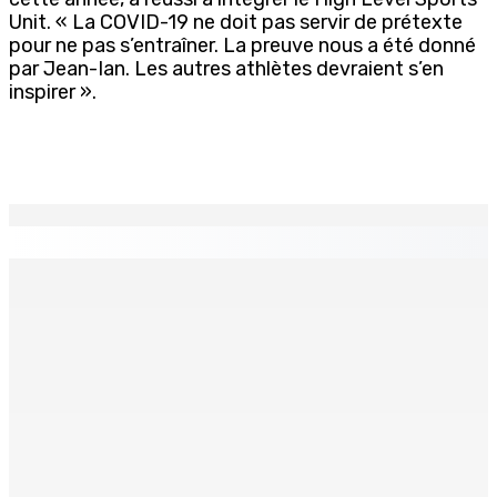
Unit. « La COVID-19 ne doit pas servir de prétexte
pour ne pas s’entraîner. La preuve nous a été donné
par Jean-Ian. Les autres athlètes devraient s’en
inspirer ».
EN CONTINU
↻
TPLink Open Day :MT récompensée pour l’innovation en
matière de wi-fi résidentiel
7 Août 2026 19h00
Fléaux sociaux | Conseil des Religions : Mobilisation
nationale en faveur de l’éducation civique et des
valeurs citoyennes
7 Août 2026 18h00