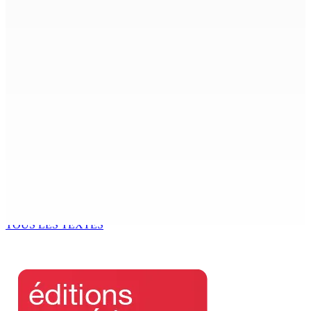
7 Août 2026 15h00
Beyond Westminster: The Sydney Pierre episode and
Mauritius’ Second Constitutional Conversation
7 Août 2026 15h00
Franco Quirin : « Une position de stricte neutralité »
7 Août 2026 12h00
Océan Indien | Saisie de 157,5 kg de drogue : L’ex-JM
prend ses distances de la SUV et du gandia
7 Août 2026 11h49
TOUS LES TEXTES