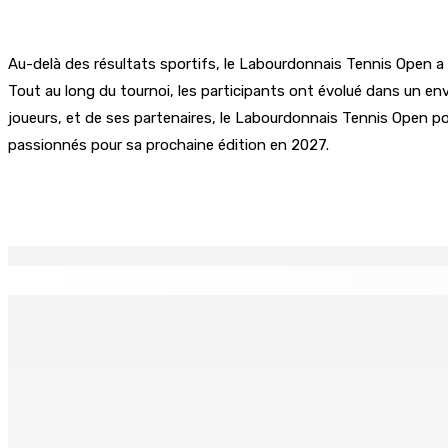
Au-delà des résultats sportifs, le Labourdonnais Tennis Open a 
Tout au long du tournoi, les participants ont évolué dans un env
joueurs, et de ses partenaires, le Labourdonnais Tennis Open p
passionnés pour sa prochaine édition en 2027.
Partager
EN CONTINU
↻
TPLink Open Day :MT récompensée pour l’innovation en matiè
7 Août 2026 19h00
Fléaux sociaux | Conseil des Religions : Mobilisation nation
7 Août 2026 18h00