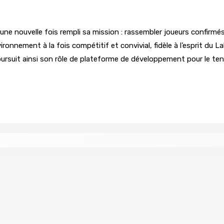
une nouvelle fois rempli sa mission : rassembler joueurs confirm
ironnement à la fois compétitif et convivial, fidèle à l’esprit du
oursuit ainsi son rôle de plateforme de développement pour le te
re de wi-fi résidentiel
ale en faveur de l’éducation civique et des valeurs citoyenne