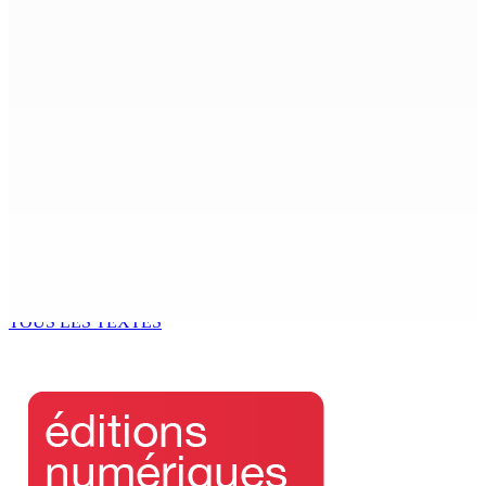
POUDRE-D’OR | Meurtre : Un ado de 14 ans poignarde
son oncle de 54 ans
6 Août 2026 11h05
COUP DE FILET DE L’ADSU : Des pharmacies contrôlées
et des irrégularités relevées
6 Août 2026 11h03
Le Kreol morisien au parlement | Shakeel Mohamed,
ministre du Logement : « Une page historique s’écrit
aujourd’hui »
6 Août 2026 11h00
TOUS LES TEXTES