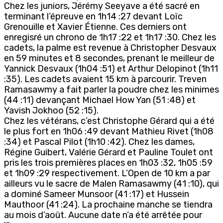
Chez les juniors, Jérémy Seeyave a été sacré en
terminant l’épreuve en 1h14 :27 devant Loïc
Grenouille et Xavier Étienne. Ces derniers ont
enregisré un chrono de 1h17 :22 et 1h17 :30. Chez les
cadets, la palme est revenue à Christopher Desvaux
en 59 minutes et 8 secondes, prenant le meilleur de
Yannick Desvaux (1h04 :51) et Arthur Delopinot (1h11
:35). Les cadets avaient 15 km à parcourir. Treven
Ramasawmy a fait parler la poudre chez les minimes
(44 :11) devançant Michael How Yan (51 :48) et
Yavish Jokhoo (52 :15).
Chez les vétérans, c’est Christophe Gérard qui a été
le plus fort en 1h06 :49 devant Mathieu Rivet (1h08
:34) et Pascal Pilot (1h10 :42). Chez les dames,
Régine Guibert, Valérie Gérard et Pauline Toulet ont
pris les trois premières places en 1h03 :32, 1h05 :59
et 1h09 :29 respectivement. L’Open de 10 km a par
ailleurs vu le sacre de Malen Ramasawmy (41 :10), qui
a dominé Sameer Munsoor (41 :17) et Hussein
Mauthoor (41 :24). La prochaine manche se tiendra
au mois d’août. Aucune date n’a été arrêtée pour