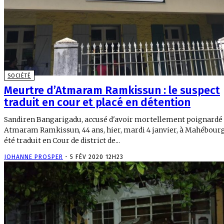
SOCIÉTÉ
Meurtre d’Atmaram Ramkissun : le suspect
traduit en cour et placé en détention
Sandiren Bangarigadu, accusé d'avoir mortellement poignardé
Atmaram Ramkissun, 44 ans, hier, mardi 4 janvier, à Mahébourg
été traduit en Cour de district de...
JOHANNE PROSPER
-
5 FÉV 2020 12H23