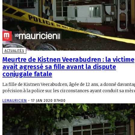
ACTUALITÉS
Meurtre de Kistnen Veerabudren : la victime
avait agressé sa fille avant la dispute
conjugale fatale
La fille de Kistnen Veerabudren, âgée de 12 ans, a donné davanta
précision à la police sur les circonstances ayant conduit sa mère,
LEMAURICIEN
-
17 JAN 2020 07H00