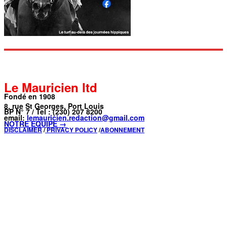
Le Mauricien ltd
Fondé en 1908
8, rue St Georges, Port Louis
BP N° 7 / Tel : (230) 207 8200
email:
lemauricien.redaction@gmail.com
NOTRE ÉQUIPE →
DISCLAIMER
/
PRIVACY POLICY
/
ABONNEMENT