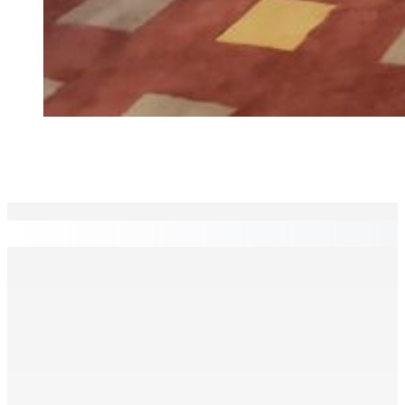
EN CONTINU
↻
TPLink Open Day :MT récompensée pour l’innovation en
matière de wi-fi résidentiel
7 Août 2026 19h00
Fléaux sociaux | Conseil des Religions : Mobilisation
nationale en faveur de l’éducation civique et des
valeurs citoyennes