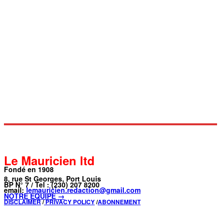
Le Mauricien ltd
Fondé en 1908
8, rue St Georges, Port Louis
BP N° 7 / Tel : (230) 207 8200
email:
lemauricien.redaction@gmail.com
NOTRE ÉQUIPE →
DISCLAIMER
/
PRIVACY POLICY
/
ABONNEMENT