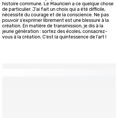
histoire commune. Le Mauricien a ce quelque chose
de particulier. J’ai fait un choix qui a été difficile,
nécessité du courage et de la conscience. Ne pas
pouvoir s’exprimer librement est une blessure à la
création. En matière de transmission, je dis à la
jeune génération : sortez des écoles, consacrez-
vous à la création. C’est la quintessence de l’art !
EN CONTINU
↻
MONTAGNE-BLANCHE : Enlevé, séquestré et battu pour
une dette
7 Août 2026 16h00
Crash de l’hydravion à La Prairie : aucun déversement
d’huile n’a été détecté pendant l’opération