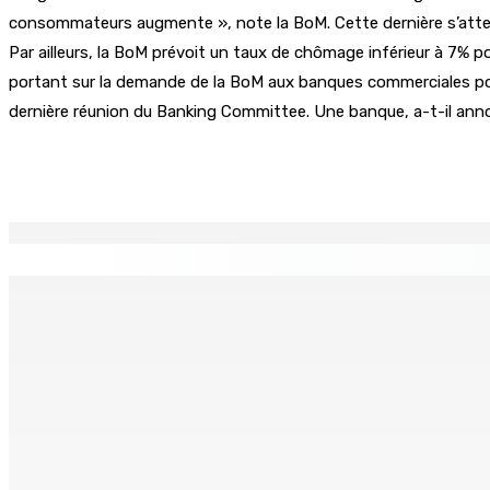
consommateurs augmente », note la BoM. Cette dernière s’attend
Par ailleurs, la BoM prévoit un taux de chômage inférieur à 7% p
portant sur la demande de la BoM aux banques commerciales pour 
dernière réunion du Banking Committee. Une banque, a-t-il annon
Partager
EN CONTINU
↻
TPLink Open Day :MT récompensée pour l’innovation en matiè
7 Août 2026 19h00
Fléaux sociaux | Conseil des Religions : Mobilisation nation
7 Août 2026 18h00