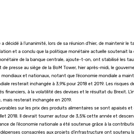
 décidé à l’unanimité, lors de sa réunion d’hier, de maintenir le
nflation et a conclu que la politique monétaire actuelle soutenait
onétaire de la banque centrale, ajoute-t-on, ont stabilisé les ta
 de presse au siège de la BoM Tower, hier après-midi, le gouvern
 mondiaux et nationaux, notant que l’économie mondiale a mainte
iale resterait inchangée à 3,9% pour 2018 et 2019. Les risques de
financiers, à la volatilité des devises et le résultat du Brexit. 
e, mais resterait inchangée en 2019.
vorables sur les prix des produits alimentaires se sont apaisés et 
illet 2018. Il devrait tourner autour de 3,5% cette année et desce
ance de l’économie nationale a été soutenue grâce à la contribut
dépenses consacrées aux projets d’infrastructure ont soutenu la 