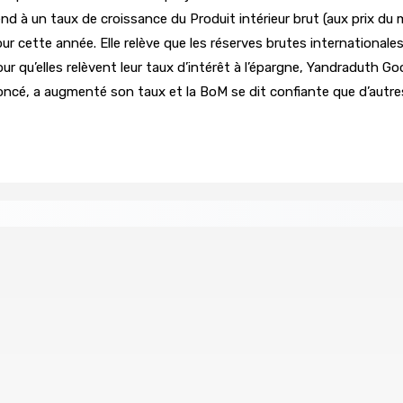
 à un taux de croissance du Produit intérieur brut (aux prix du 
our cette année. Elle relève que les réserves brutes international
qu’elles relèvent leur taux d’intérêt à l’épargne, Yandraduth Goo
cé, a augmenté son taux et la BoM se dit confiante que d’autres l
re de wi-fi résidentiel
ale en faveur de l’éducation civique et des valeurs citoyenne