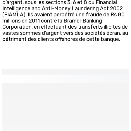
d’argent, sous les sections 3, 6 et 8 du Financial
Intelligence and Anti-Money Laundering Act 2002
(FIAMLA). Ils avaient perpétré une fraude de Rs 80
millions en 2011 contre la Bramer Banking
Corporation, en effectuant des transferts illicites de
vastes sommes d’argent vers des sociétés écran, au
détriment des clients offshores de cette banque.
EN CONTINU
↻
TPLink Open Day :MT récompensée pour l’innovation en
matière de wi-fi résidentiel
7 Août 2026 19h00
Fléaux sociaux | Conseil des Religions : Mobilisation
nationale en faveur de l’éducation civique et des