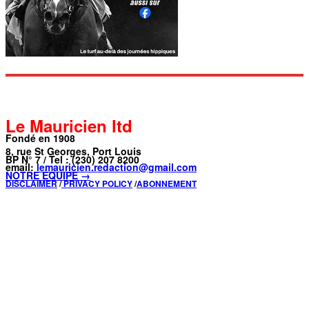
Le Mauricien ltd
Fondé en 1908
8, rue St Georges, Port Louis
BP N° 7 / Tel : (230) 207 8200
email:
lemauricien.redaction@gmail.com
NOTRE ÉQUIPE →
DISCLAIMER
/
PRIVACY POLICY
/
ABONNEMENT