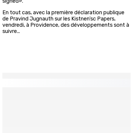
signed».
En tout cas, avec la première déclaration publique
de Pravind Jugnauth sur les Kistnen’sc Papers,
vendredi, à Providence, des développements sont à
suivre…
EN CONTINU
↻
La météo de ce mercredi 5 août
5 Août 2026 05h30
Crash d’un hydravion à La Prairie : un touriste polonais
de 25 ans décède, le pilote indien de 28 ans blessé