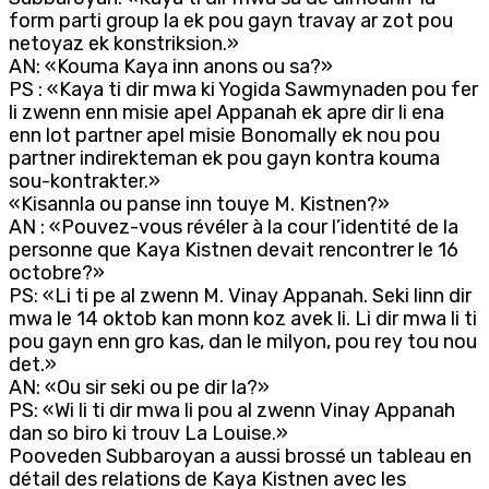
form parti group la ek pou gayn travay ar zot pou
netoyaz ek konstriksion.»
AN: «Kouma Kaya inn anons ou sa?»
PS : «Kaya ti dir mwa ki Yogida Sawmynaden pou fer
li zwenn enn misie apel Appanah ek apre dir li ena
enn lot partner apel misie Bonomally ek nou pou
partner indirekteman ek pou gayn kontra kouma
sou-kontrakter.»
«Kisannla ou panse inn touye M. Kistnen?»
AN : «Pouvez-vous révéler à la cour l’identité de la
personne que Kaya Kistnen devait rencontrer le 16
octobre?»
PS: «Li ti pe al zwenn M. Vinay Appanah. Seki linn dir
mwa le 14 oktob kan monn koz avek li. Li dir mwa li ti
pou gayn enn gro kas, dan le milyon, pou rey tou nou
det.»
AN: «Ou sir seki ou pe dir la?»
PS: «Wi li ti dir mwa li pou al zwenn Vinay Appanah
dan so biro ki trouv La Louise.»
Pooveden Subbaroyan a aussi brossé un tableau en
détail des relations de Kaya Kistnen avec les