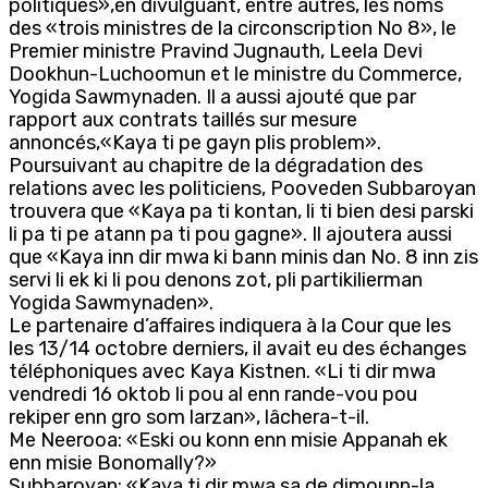
politiques»,en divulguant, entre autres, les noms
des «trois ministres de la circonscription No 8», le
Premier ministre Pravind Jugnauth, Leela Devi
Dookhun-Luchoomun et le ministre du Commerce,
Yogida Sawmynaden. Il a aussi ajouté que par
rapport aux contrats taillés sur mesure
annoncés,«Kaya ti pe gayn plis problem».
Poursuivant au chapitre de la dégradation des
relations avec les politiciens, Pooveden Subbaroyan
trouvera que «Kaya pa ti kontan, li ti bien desi parski
li pa ti pe atann pa ti pou gagne». Il ajoutera aussi
que «Kaya inn dir mwa ki bann minis dan No. 8 inn zis
servi li ek ki li pou denons zot, pli partikilierman
Yogida Sawmynaden».
Le partenaire d’affaires indiquera à la Cour que les
les 13/14 octobre derniers, il avait eu des échanges
téléphoniques avec Kaya Kistnen. «Li ti dir mwa
vendredi 16 oktob li pou al enn rande-vou pou
rekiper enn gro som larzan», lâchera-t-il.
Me Neerooa: «Eski ou konn enn misie Appanah ek
enn misie Bonomally?»
Subbaroyan: «Kaya ti dir mwa sa de dimounn-la