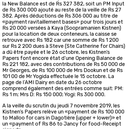
la New Balance est de Rs 327 382, soit un PM Input
de Rs 300 000 ajouté au reste de la veille de Rs 27
382. Après déductions de Rs 306 000 au titre de
«payment ravitaillement bases» pour trois jours et
Rs 20 000 versées à Kaya (Soopramanien Kistnen)
pour la location de deux conteneurs, la caisse se
retrouve avec Rs 182 car une somme de Rs 1 200
sur Rs 2 200 dues à Steve (Ste Catherine for Chairs)
a dû être payée et le 26 octobre, les Kistnen’s
Papers font encore état d’une Opening Balance de
Rs 221 182, avec des contributions de Rs 50 000 de
Mr Georges, de Rs 100 000 de Mrs Dookun et de Rs
101 00 de Mr Yogida effectuée le 15 octobre. La
page de l’AMI Dairy en date du 26 octobre
comprend également des entrées comme suit: PM:
Rs 1 m; Mrs D: Rs 150 000; Yogi: Rs 300 000.
A la veille du scrutin du jeudi 7 novembre 2019, les
Kistnen’s Papers relève un «payment de Rs 100 000
to Malloo for cars in Dagotière (upper + lower)» et
un «payment of Rs 86 to Jancy for food-Receipt