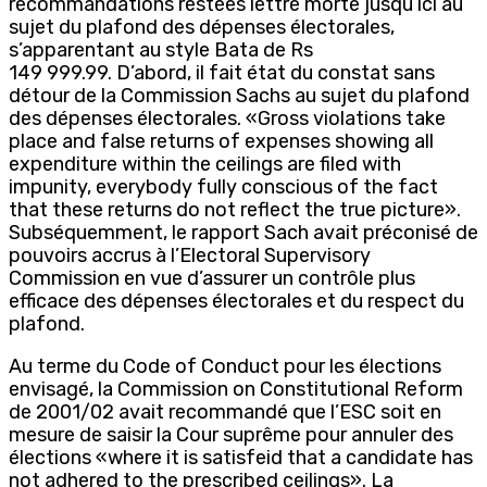
recommandations restées lettre morte jusqu’ici au
sujet du plafond des dépenses électorales,
s’apparentant au style Bata de Rs
149 999.99. D’abord, il fait état du constat sans
détour de la Commission Sachs au sujet du plafond
des dépenses électorales. «Gross violations take
place and false returns of expenses showing all
expenditure within the ceilings are filed with
impunity, everybody fully conscious of the fact
that these returns do not reflect the true picture».
Subséquemment, le rapport Sach avait préconisé de
pouvoirs accrus à l’Electoral Supervisory
Commission en vue d’assurer un contrôle plus
efficace des dépenses électorales et du respect du
plafond.
Au terme du Code of Conduct pour les élections
envisagé, la Commission on Constitutional Reform
de 2001/02 avait recommandé que l’ESC soit en
mesure de saisir la Cour suprême pour annuler des
élections «where it is satisfeid that a candidate has
not adhered to the prescribed ceilings». La