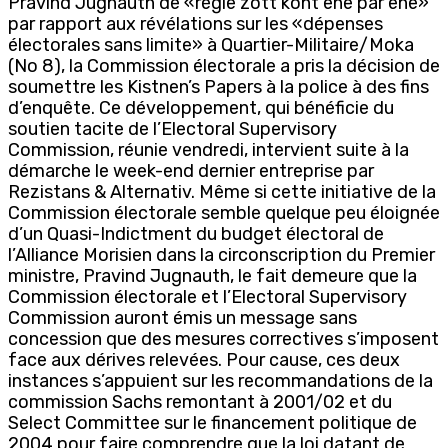
Pravind Jugnauth de «régle zott kont ene par ene»
par rapport aux révélations sur les «dépenses
électorales sans limite» à Quartier-Militaire/Moka
(No 8), la Commission électorale a pris la décision de
soumettre les Kistnen’s Papers à la police à des fins
d’enquête. Ce développement, qui bénéficie du
soutien tacite de l’Electoral Supervisory
Commission, réunie vendredi, intervient suite à la
démarche le week-end dernier entreprise par
Rezistans & Alternativ. Même si cette initiative de la
Commission électorale semble quelque peu éloignée
d’un Quasi-Indictment du budget électoral de
l’Alliance Morisien dans la circonscription du Premier
ministre, Pravind Jugnauth, le fait demeure que la
Commission électorale et l’Electoral Supervisory
Commission auront émis un message sans
concession que des mesures correctives s’imposent
face aux dérives relevées. Pour cause, ces deux
instances s’appuient sur les recommandations de la
commission Sachs remontant à 2001/02 et du
Select Committee sur le financement politique de
2004 pour faire comprendre que la loi datant de