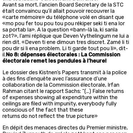
Avant sa mort, l’ancien Board Secretary de la STC
était convaincu qu’il allait pouvoir recouvrer la
«carte mémoire» du téléphone volé en disant que
«mo pou fer tou pou tou pou rékiper seki ti ena lor
sa portab la». A la question «bann-là la, ki sanla
zot?», l’ami réplique que Deven Vythelingum ne lui a
rien dit. «Deven ti ene dimoun tres discret. Zamé li ti
pou dir si li ena problem. Li ti garde tout pou li», dit-
il.
No 8: dépenses électorales : La Commission
électorale remet les pendules à l’heure!
Le dossier des Kistnen’s Papers transmit à la police
à des fins d’enquête avec l’assurance d’une
collaboration de la Commission électorale, Irfan
Rahman citant le rapport Sachs: “(…) False returns
of expenses showing all expenditure within the
ceilings are filed with impunity, everybody fully
conscious of the fact that these
returns do not reflect the true picture»
En dépit des menaces directes du Premier ministre,