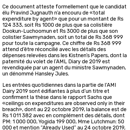
Ce document atteste formellement que le candidat
élu Pravind Jugnauth n’a encouru de «total
expenditure by agent» que pour un montant de Rs
124 333, soit Rs 1000 de plus que sa colistière
Dookun-Luchoomun et Rs 3000 de plus que son
colistier Sawmynaden, soit un total de Rs 368 999
pour toute la campagne. Ce chiffre de Rs 368 999
attend d’être réconcilié avec les détails des
dépenses relevées dans les Kistnen’s Papers, dont la
paternité du volet de l’AML Diary de 2019 est
revendiquée par un agent du ministre Sawmynaden,
un dénommé Hansley Jules.
Les entrées quotidiennes dans la partie de l’AMI
Dairy 2019 sont édifiantes à plus d’un titre et
confirment la thèse dans le rapport Sachs que
«ceilings on expenditures are observed only in their
breach», dont au 22 octobre 2019, la balance est de
Rs 1 011 382 avec en complément des détails, dont
PM: 1 000 000, Yogida 199 000, Mme Lutchmun: 50
000 et mention “Already Used” au 24 octobre 2019,