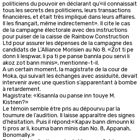
politiciens du pouvoir en déclarant qu’«il connaissait
tous les secrets des politiciens, leurs transactions
financières, et était très impliqué dans leurs affaires.
Il les finançait, même indirectement». Il cite le cas
de la campagne électorale avec des instructions
pour puiser de la caisse de Rainbow Construction
Ltd pour assurer les dépenses de la campagne des
candidats de L’Alliance Morisien au No 8. «Zot ti pe
donn li lespwar, li pa ti pe panse bannla pou servi li
akoz zot bann minis», mentionne-t-il.
A un certain moment, la magistrate de la cour de
Moka, qui suivait les échanges avec assiduité, devait
intervenir avec une question s’apparentant à bombe
à retardement.
Magistrate: «Kisannla ou panse inn touye M.
Kistnen?»
Le témoin semble être pris au dépourvu par la
tournure de l’audition. Il laisse apparaître des signes
d’hésitation. Puis il répond:«Kapav bann dimounn ki
ti pros ar li, kouma bann minis dan No. 8, Appanah,
Bonomally.»