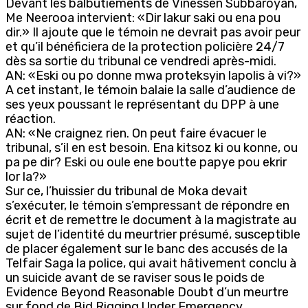
Devant les balbutiements de Vinessen Subbaroyan,
Me Neerooa intervient: «Dir lakur saki ou ena pou
dir.» Il ajoute que le témoin ne devrait pas avoir peur
et qu’il bénéficiera de la protection policière 24/7
dès sa sortie du tribunal ce vendredi après-midi.
AN: «Eski ou po donne mwa proteksyin lapolis à vi?»
A cet instant, le témoin balaie la salle d’audience de
ses yeux poussant le représentant du DPP à une
réaction.
AN: «Ne craignez rien. On peut faire évacuer le
tribunal, s’il en est besoin. Ena kitsoz ki ou konne, ou
pa pe dir? Eski ou oule ene boutte papye pou ekrir
lor la?»
Sur ce, l’huissier du tribunal de Moka devait
s’exécuter, le témoin s’empressant de répondre en
écrit et de remettre le document à la magistrate au
sujet de l’identité du meurtrier présumé, susceptible
de placer également sur le banc des accusés de la
Telfair Saga la police, qui avait hâtivement conclu à
un suicide avant de se raviser sous le poids de
Evidence Beyond Reasonable Doubt d’un meurtre
sur fond de Bid Rigging Under Emergency