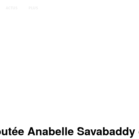
ACTUS
PLUS
députée Anabelle Savabaddy