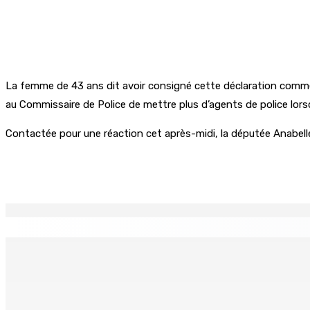
La femme de 43 ans dit avoir consigné cette déclaration comme 
au Commissaire de Police de mettre plus d’agents de police lor
Contactée pour une réaction cet après-midi, la députée Anabell
Partager
EN CONTINU
↻
MONTAGNE-LONGUE : Grièvement brûlée après que ses vêtem
7 Août 2026 17h00