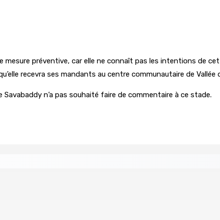
mesure préventive, car elle ne connaît pas les intentions de cet
squ’elle recevra ses mandants au centre communautaire de Vallée 
e Savabaddy n’a pas souhaité faire de commentaire à ce stade.
ents ont pris feu
MONTAGNE-BLANCHE : Enlevé, séquest
7 Août 2026 16h00