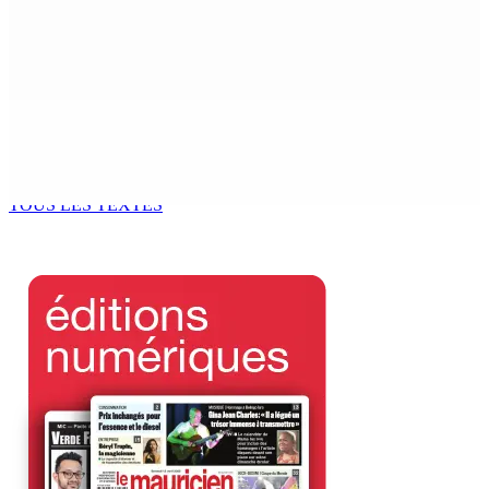
Sécheresse : restrictions sur l’utilisation de l’eau
potable à partir du 10 août
8 Août 2026 11h33
BUDGET AFTERMATH — Réforme de la pension — Finance
Bill : baroud d’honneur syndical à la State House, lundi
8 Août 2026 10h00
TOUS LES TEXTES