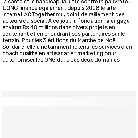
la santé et le handicap, la lutte contre la pauvreté…
L’ONG finance également depuis 2008 le site
internet ACTogether.mu, point de ralliement des
acteurs du social. A ce jour, la fondation a engagé
environ Rs 40 millions dans divers projets en
soutenant et en encadrant ses partenaires sur le
terrain. Pour les 3 éditions du Marché de Noël
Solidaire, elle a notamment retenu les services d’un
coach qualifié en artisanat et marketing pour
autonomiser les ONG dans ces deux domaines.
EN CONTINU
↻
TPLink Open Day :MT récompensée pour l’innovation en
matière de wi-fi résidentiel
7 Août 2026 19h00