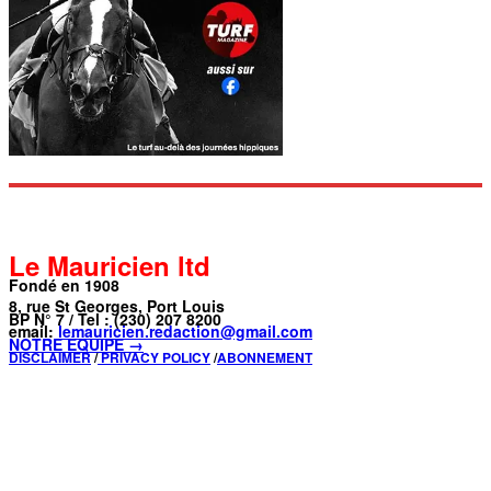
Le Mauricien ltd
Fondé en 1908
8, rue St Georges, Port Louis
BP N° 7 / Tel : (230) 207 8200
email:
lemauricien.redaction@gmail.com
NOTRE ÉQUIPE →
DISCLAIMER
/
PRIVACY POLICY
/
ABONNEMENT