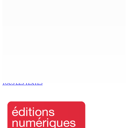
a Senior Counsel, What Does It Mean for Persons with
Disabilities?
6 Août 2026 15h00
MONDE ESTUDIANTIN | Municipalité de Port-Louis —
NAFCO : Concours national de débat prévu le jeudi 13
6 Août 2026 14h00
Kugan Parapen, Junior Minister à la Sécurité sociale «
Le processus de décolonisation est toujours inachevé
»
6 Août 2026 13h00
TOUS LES TEXTES